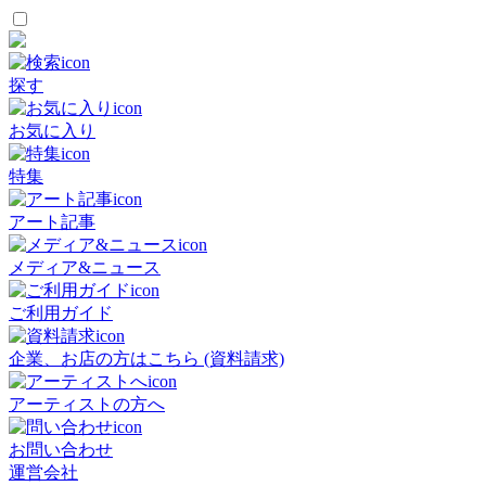
探す
お気に入り
特集
アート記事
メディア&ニュース
ご利用ガイド
企業、お店の方はこちら (資料請求)
アーティストの方へ
お問い合わせ
運営会社