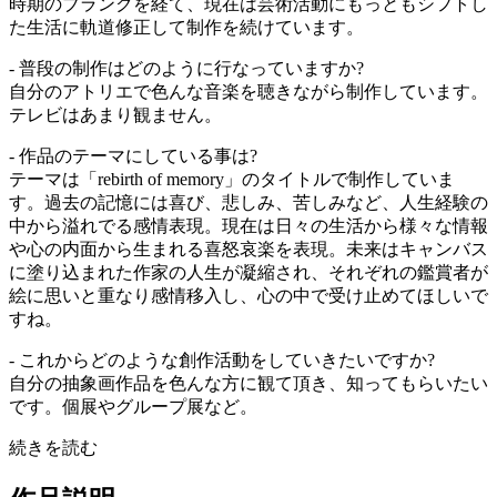
時期のブランクを経て、現在は芸術活動にもっともシフトし
た生活に軌道修正して制作を続けています。
- 普段の制作はどのように行なっていますか?
自分のアトリエで色んな音楽を聴きながら制作しています。
テレビはあまり観ません。
- 作品のテーマにしている事は?
テーマは「rebirth of memory」のタイトルで制作していま
す。過去の記憶には喜び、悲しみ、苦しみなど、人生経験の
中から溢れでる感情表現。現在は日々の生活から様々な情報
や心の内面から生まれる喜怒哀楽を表現。未来はキャンバス
に塗り込まれた作家の人生が凝縮され、それぞれの鑑賞者が
絵に思いと重なり感情移入し、心の中で受け止めてほしいで
すね。
- これからどのような創作活動をしていきたいですか?
自分の抽象画作品を色んな方に観て頂き、知ってもらいたい
です。個展やグループ展など。
続きを読む