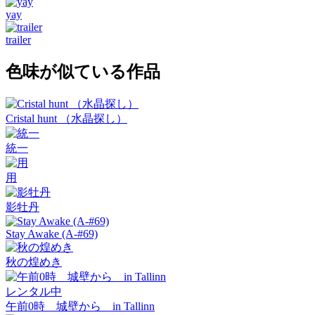
yay
trailer
色味が似ている作品
Cristal hunt （水晶探し）
統一
用
影牡丹
Stay Awake (A-#69)
秋の煌めき
レンタル中
午前0時 城壁から in Tallinn