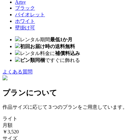
Artsy
ブラック
バイオレット
ホワイト
壁掛け可
レンタル期間
最低1か月
初回お届け時の送料無料
レンタル料金に
補償料込み
ピン類同梱
ですぐに飾れる
よくある質問
プランについて
作品サイズに応じて３つのプランをご用意しています。
ライト
月額
￥3,520
サイズ