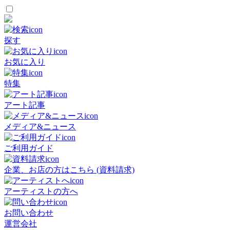
探す
お気に入り
特集
アート記事
メディア&ニュース
ご利用ガイド
企業、お店の方はこちら (資料請求)
アーティストの方へ
お問い合わせ
運営会社