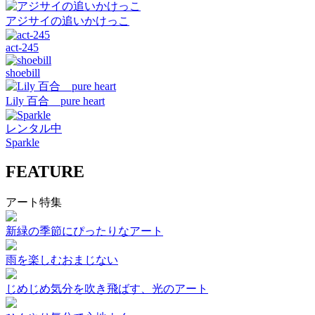
アジサイの追いかけっこ
act-245
shoebill
Lily 百合 pure heart
レンタル中
Sparkle
FEATURE
アート特集
新緑の季節にぴったりなアート
雨を楽しむおまじない
じめじめ気分を吹き飛ばす、光のアート