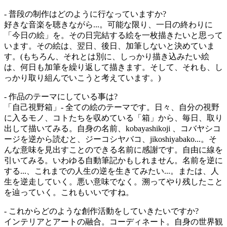
- 普段の制作はどのように行なっていますか?
好きな音楽を聴きながら...。可能な限り、一日の終わりに
「今日の絵」を。その日完結する絵を一枚描きたいと思って
います。その絵は、翌日、後日、加筆しないと決めていま
す。(もちろん、それとは別に、しっかり描き込みたい絵
は、何日も加筆を繰り返して描きます。そして、それも、し
っかり取り組んでいこうと考えています。)
- 作品のテーマにしている事は?
「自己視野箱」- 全ての絵のテーマです。日々、自分の視野
に入るモノ、コトたちを収めている「箱」から、毎日、取り
出して描いてみる。自身の名前、kobayashikoji 、コバヤシコ
ージを逆から読むと、ジーコシヤバコ、jikoshiyabako...。そ
んな意味を見出すことのできる名前に感謝です。自由に線を
引いてみる。いわゆる自動筆記かもしれません。名前を逆に
する...、これまでの人生の逆を生きてみたい...。または、人
生を逆走していく。悪い意味でなく。溯ってやり残したこと
を辿っていく。これもいいですね。
- これからどのような創作活動をしていきたいですか?
インテリアとアートの融合。コーディネート。自身の世界観