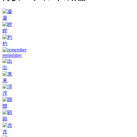
凝
瞠
灼
remember
出
来
浮
隙
顕
含