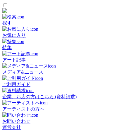
探す
お気に入り
特集
アート記事
メディア&ニュース
ご利用ガイド
企業、お店の方はこちら (資料請求)
アーティストの方へ
お問い合わせ
運営会社