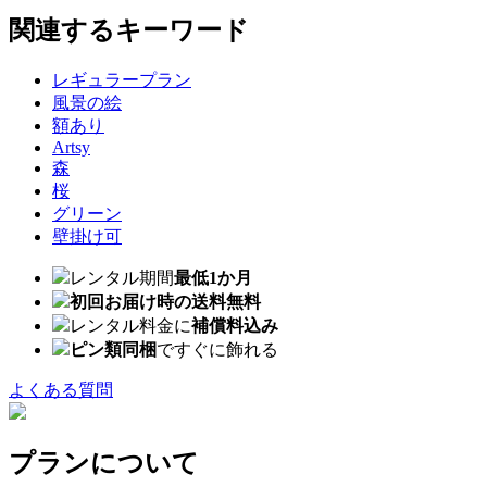
関連するキーワード
レギュラープラン
風景の絵
額あり
Artsy
森
桜
グリーン
壁掛け可
レンタル期間
最低1か月
初回お届け時の送料無料
レンタル料金に
補償料込み
ピン類同梱
ですぐに飾れる
よくある質問
プランについて