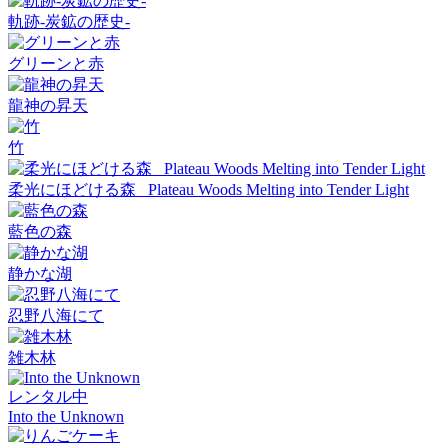
軌跡-炭鉱の歴史-
グリーンと赤
龍神の昇天
竹
柔光にほどける森_ Plateau Woods Melting into Tender Light
藍色の森
静かな湖
忍野八海にて
雑木林
レンタル中
Into the Unknown