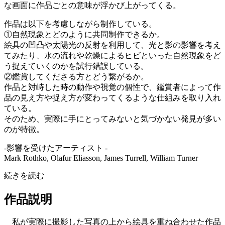
な画面に作品ごとの意味が浮かび上がってくる。
作品は以下を考慮しながら制作している。
①自然現象とどのように共同制作できるか。
絵具の凹凸や太陽光の反射を利用して、光と影の影響を考え
てみたり、水の流れや乾燥によるヒビといった自然現象をど
う捉えていくのかを試行錯誤している。
②鑑賞してくださる方とどう繋がるか。
作品と対峙した時の動作や視覚の個性で、鑑賞者によって作
品の見え方や捉え方が変わってくるような仕組みを取り入れ
ている。
そのため、実際に手にとってみないと気づかない発見が多い
のが特徴。
-影響を受けたアーティスト -
Mark Rothko, Olafur Eliasson, James Turrell, William Turner
続きを読む
作品説明
私が実際に撮影した写真の上から絵具を重ね合わせた作品