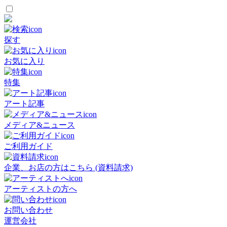
探す
お気に入り
特集
アート記事
メディア&ニュース
ご利用ガイド
企業、お店の方はこちら (資料請求)
アーティストの方へ
お問い合わせ
運営会社