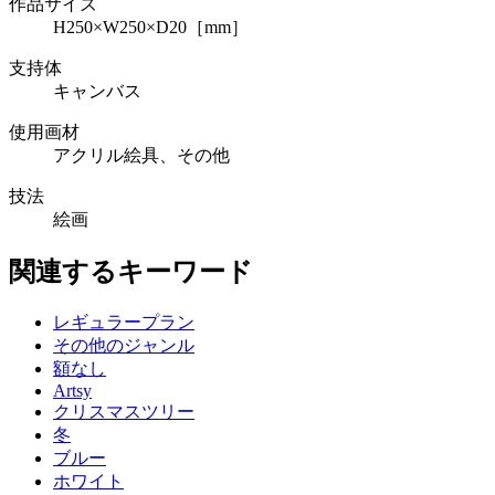
作品サイズ
H250×W250×D20［mm］
支持体
キャンバス
使用画材
アクリル絵具、その他
技法
絵画
関連するキーワード
レギュラープラン
その他のジャンル
額なし
Artsy
クリスマスツリー
冬
ブルー
ホワイト