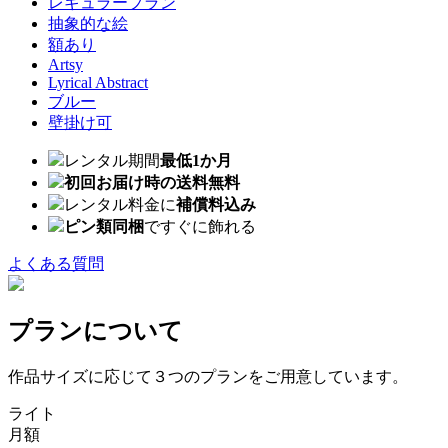
レギュラープラン
抽象的な絵
額あり
Artsy
Lyrical Abstract
ブルー
壁掛け可
レンタル期間
最低1か月
初回お届け時の送料無料
レンタル料金に
補償料込み
ピン類同梱
ですぐに飾れる
よくある質問
プランについて
作品サイズに応じて３つのプランをご用意しています。
ライト
月額