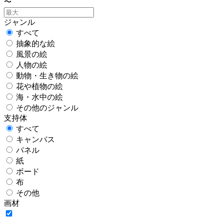
〜
ジャンル
すべて
抽象的な絵
風景の絵
人物の絵
動物・生き物の絵
花や植物の絵
海・水中の絵
その他のジャンル
支持体
すべて
キャンバス
パネル
紙
ボード
布
その他
画材