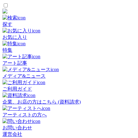
探す
お気に入り
特集
アート記事
メディア&ニュース
ご利用ガイド
企業、お店の方はこちら (資料請求)
アーティストの方へ
お問い合わせ
運営会社