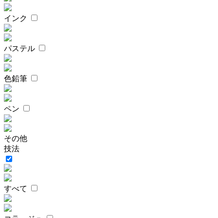
インク
パステル
色鉛筆
ペン
その他
技法
すべて