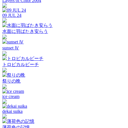
Layers of Color 2004
09 JUL 24
水面に羽ばたき安らう
sunset Ⅳ
トロピカルビーチ
祭りの晩
ice cream
dekai suika
薄荷色の記憶