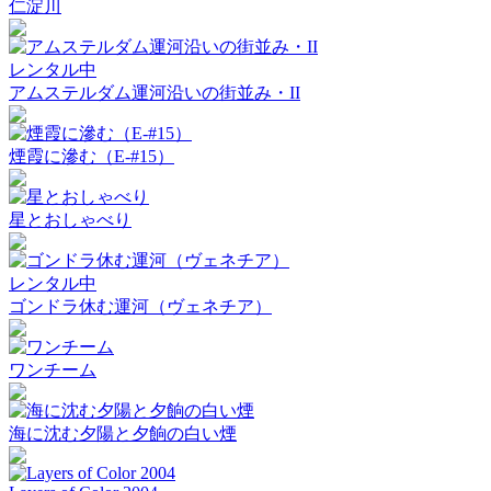
仁淀川
レンタル中
アムステルダム運河沿いの街並み・II
煙霞に滲む（E-#15）
星とおしゃべり
レンタル中
ゴンドラ休む運河（ヴェネチア）
ワンチーム
海に沈む夕陽と夕餉の白い煙