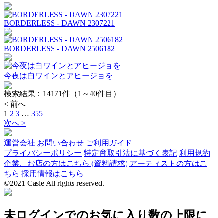
BORDERLESS - DAWN 2307221
BORDERLESS - DAWN 2506182
今夜は白ワインとアヒージョを
検索結果：
14171
件（1～40件目）
< 前へ
1
2
3
…
355
次へ >
運営会社
お問い合わせ
ご利用ガイド
プライバシーポリシー
特定商取引法に基づく表記
利用規約
企業、お店の方はこちら (資料請求)
アーティストの方はこ
ちら
採用情報はこちら
©2021 Casie All rights reserved.
未ログインでのお気に入り数の上限に