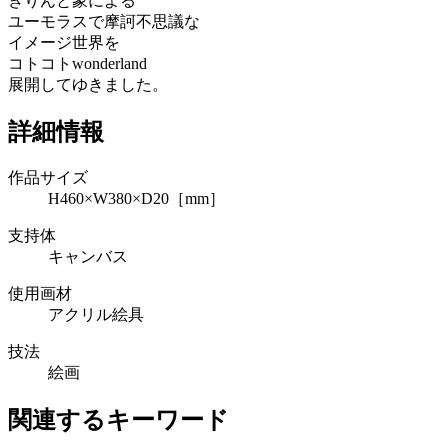
きりんと象による
ユーモラスで摩訶不思議な
イメージ世界を
コトコトwonderland
展開してゆきました。
詳細情報
作品サイズ
H460×W380×D20［mm］
支持体
キャンバス
使用画材
アクリル絵具
技法
絵画
関連するキーワード