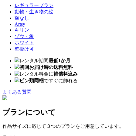
レギュラープラン
動物・生き物の絵
額なし
Artsy
キリン
ゾウ・象
ホワイト
壁掛け可
レンタル期間
最低1か月
初回お届け時の送料無料
レンタル料金に
補償料込み
ピン類同梱
ですぐに飾れる
よくある質問
プランについて
作品サイズに応じて３つのプランをご用意しています。