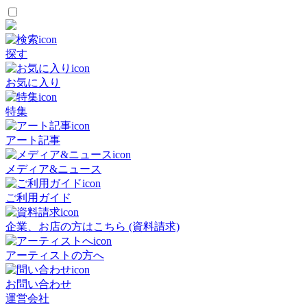
探す
お気に入り
特集
アート記事
メディア&ニュース
ご利用ガイド
企業、お店の方はこちら (資料請求)
アーティストの方へ
お問い合わせ
運営会社