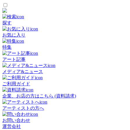
探す
お気に入り
特集
アート記事
メディア&ニュース
ご利用ガイド
企業、お店の方はこちら (資料請求)
アーティストの方へ
お問い合わせ
運営会社