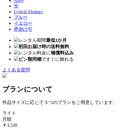
Artsy
光
Lyrical Abstract
ブルー
イエロー
壁掛け可
レンタル期間
最低1か月
初回お届け時の送料無料
レンタル料金に
補償料込み
ピン類同梱
ですぐに飾れる
よくある質問
プランについて
作品サイズに応じて３つのプランをご用意しています。
ライト
月額
￥3,520