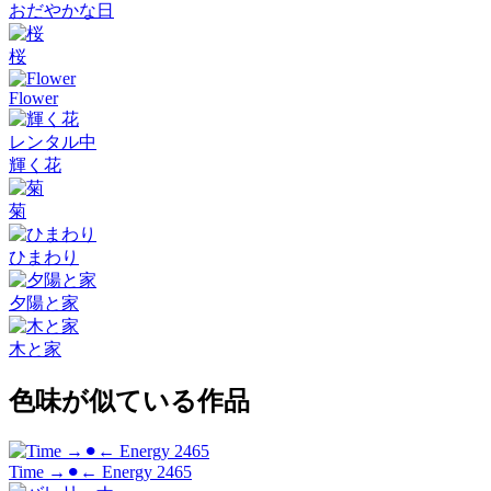
おだやかな日
桜
Flower
レンタル中
輝く花
菊
ひまわり
夕陽と家
木と家
色味が似ている作品
Time →⚫︎← Energy 2465