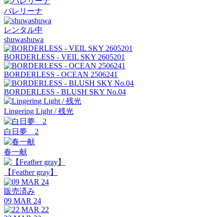
バレリーナ
レンタル中
shuwashuwa
BORDERLESS - VEIL SKY 2605201
BORDERLESS - OCEAN 2506241
BORDERLESS - BLUSH SKY No.04
Lingering Light / 残光
白日夢 2
春一献
【Feather gray】
販売済み
09 MAR 24