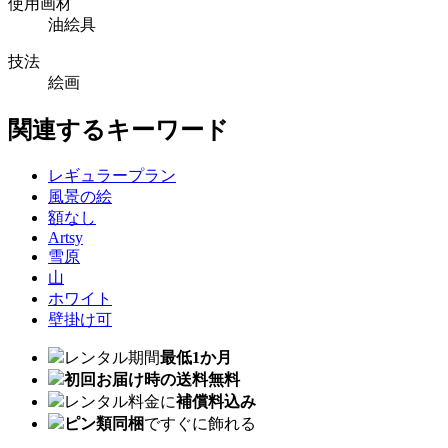
使用画材
油絵具
技法
絵画
関連するキーワード
レギュラープラン
風景の絵
額なし
Artsy
雪原
山
ホワイト
壁掛け可
レンタル期間
最低1か月
初回お届け時の送料無料
レンタル料金に
補償料込み
ピン類同梱
ですぐに飾れる