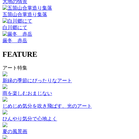
大地の情景
五箇山合掌造り集落
白川郷にて
厳冬 赤岳
FEATURE
アート特集
新緑の季節にぴったりなアート
雨を楽しむおまじない
じめじめ気分を吹き飛ばす、光のアート
ひんやり気分で心地よく
夏の風景画