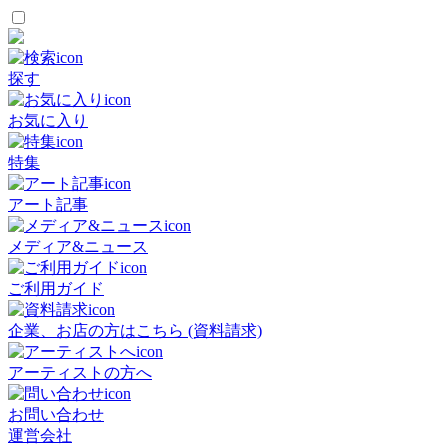
探す
お気に入り
特集
アート記事
メディア&ニュース
ご利用ガイド
企業、お店の方はこちら (資料請求)
アーティストの方へ
お問い合わせ
運営会社