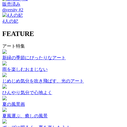
販売済み
diversity #2
4人の妃
FEATURE
アート特集
新緑の季節にぴったりなアート
雨を楽しむおまじない
じめじめ気分を吹き飛ばす、光のアート
ひんやり気分で心地よく
夏の風景画
夏風運ぶ、癒しの風景