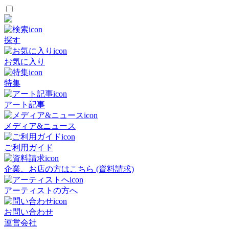
探す
お気に入り
特集
アート記事
メディア&ニュース
ご利用ガイド
企業、お店の方はこちら (資料請求)
アーティストの方へ
お問い合わせ
運営会社