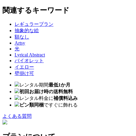
関連するキーワード
レギュラープラン
抽象的な絵
額なし
Artsy
光
Lyrical Abstract
バイオレット
イエロー
壁掛け可
レンタル期間
最低1か月
初回お届け時の送料無料
レンタル料金に
補償料込み
ピン類同梱
ですぐに飾れる
よくある質問