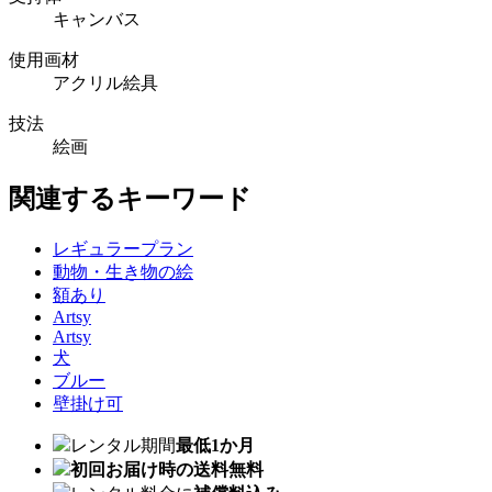
キャンバス
使用画材
アクリル絵具
技法
絵画
関連するキーワード
レギュラープラン
動物・生き物の絵
額あり
Artsy
Artsy
犬
ブルー
壁掛け可
レンタル期間
最低1か月
初回お届け時の送料無料