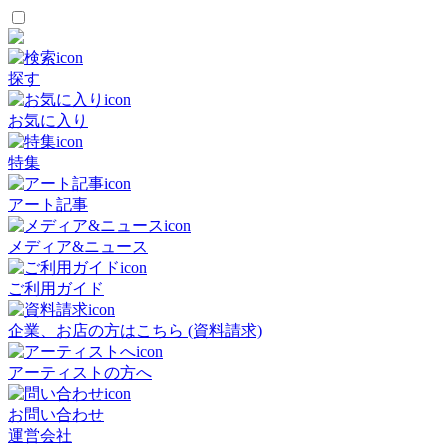
探す
お気に入り
特集
アート記事
メディア&ニュース
ご利用ガイド
企業、お店の方はこちら (資料請求)
アーティストの方へ
お問い合わせ
運営会社