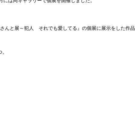
024年10月には同ギャラリーで個展を開催しました。
イヌさんと展～犯人 それでも愛してる』の個展に展示をした作
。
つ。