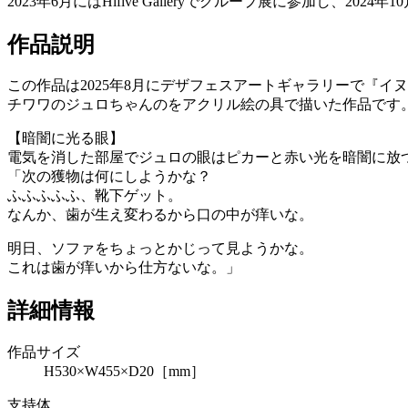
2023年6月にはHifive Galleryでグループ展に参加し、2
作品説明
この作品は2025年8月にデザフェスアートギャラリーで『
チワワのジュロちゃんのをアクリル絵の具で描いた作品です
【暗闇に光る眼】
電気を消した部屋でジュロの眼はピカーと赤い光を暗闇に放
「次の獲物は何にしようかな？
ふふふふふ、靴下ゲット。
なんか、歯が生え変わるから口の中が痒いな。
明日、ソファをちょっとかじって見ようかな。
これは歯が痒いから仕方ないな。」
詳細情報
作品サイズ
H530×W455×D20［mm］
支持体