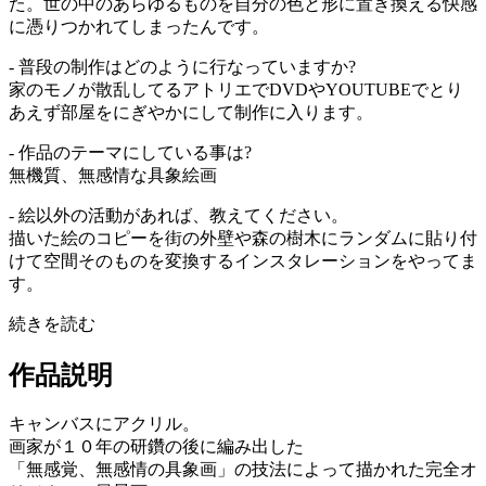
た。世の中のあらゆるものを自分の色と形に置き換える快感
に憑りつかれてしまったんです。
- 普段の制作はどのように行なっていますか?
家のモノが散乱してるアトリエでDVDやYOUTUBEでとり
あえず部屋をにぎやかにして制作に入ります。
- 作品のテーマにしている事は?
無機質、無感情な具象絵画
- 絵以外の活動があれば、教えてください。
描いた絵のコピーを街の外壁や森の樹木にランダムに貼り付
けて空間そのものを変換するインスタレーションをやってま
す。
続きを読む
作品説明
キャンバスにアクリル。
画家が１０年の研鑽の後に編み出した
「無感覚、無感情の具象画」の技法によって描かれた完全オ