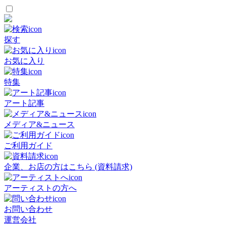
探す
お気に入り
特集
アート記事
メディア&ニュース
ご利用ガイド
企業、お店の方はこちら (資料請求)
アーティストの方へ
お問い合わせ
運営会社