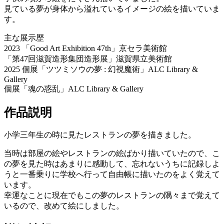
見ている夢が身体から溢れているイメージの絵を描いていま
す。
主な展示歴
2023 「Good Art Exhibition 47th」京セラ美術館
「第47回滋賀造形集団造形展」滋賀県立美術館
2025 個展「ツツミソウの夢 : 幻視魔術」ALC Library &
Gallery
個展「魂の惑乱」ALC Library & Gallery
作品説明
小学三年生の時に見たレストランの夢を描きました。
当時は部屋の絵やレストランの絵ばかり描いていたので、こ
の夢を見た時はあまりに感動して、忘れないうちに記録しよ
うと一番乗りに学校へ行って自由帳に描いたのをよく覚えて
います。
幸運なことに現在でもこの夢のレストランの隅々まで覚えて
いるので、改めて絵にしました。