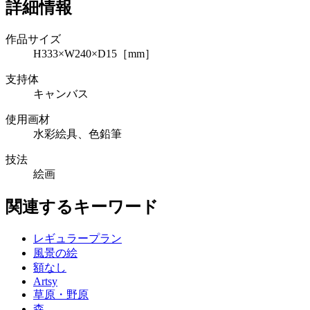
詳細情報
作品サイズ
H333×W240×D15［mm］
支持体
キャンバス
使用画材
水彩絵具、色鉛筆
技法
絵画
関連するキーワード
レギュラープラン
風景の絵
額なし
Artsy
草原・野原
森