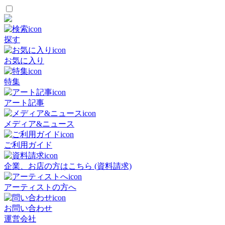
探す
お気に入り
特集
アート記事
メディア&ニュース
ご利用ガイド
企業、お店の方はこちら (資料請求)
アーティストの方へ
お問い合わせ
運営会社