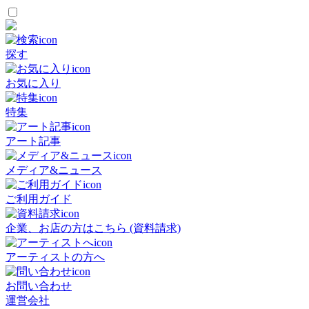
探す
お気に入り
特集
アート記事
メディア&ニュース
ご利用ガイド
企業、お店の方はこちら (資料請求)
アーティストの方へ
お問い合わせ
運営会社