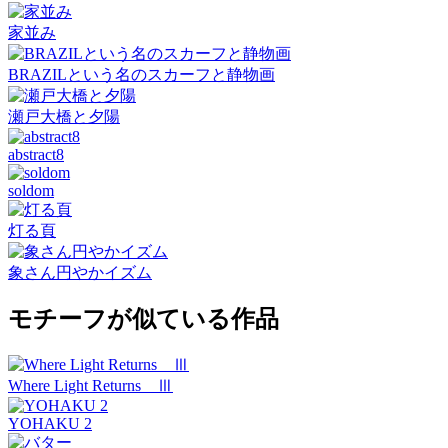
家並み
BRAZILという名のスカーフと静物画
瀬戸大橋と夕陽
abstract8
soldom
灯る頁
象さん円やかイズム
モチーフが似ている作品
Where Light Returns Ⅲ
YOHAKU 2