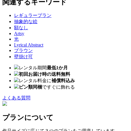
関連するキーワード
レギュラープラン
抽象的な絵
額なし
Artsy
光
Lyrical Abstract
ブラウン
壁掛け可
レンタル期間
最低1か月
初回お届け時の送料無料
レンタル料金に
補償料込み
ピン類同梱
ですぐに飾れる
よくある質問
プランについて
作品サイズに応じて３つのプランをご用意しています。