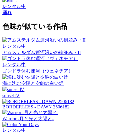
レンタル中
踊れ
色味が似ている作品
レンタル中
アムステルダム運河沿いの街並み・II
レンタル中
ゴンドラ休む運河（ヴェネチア）
海に沈む夕陽と夕餉の白い煙
sunset Ⅳ
BORDERLESS - DAWN 2506182
Warrior -月と光と太陽と-
レンタル中