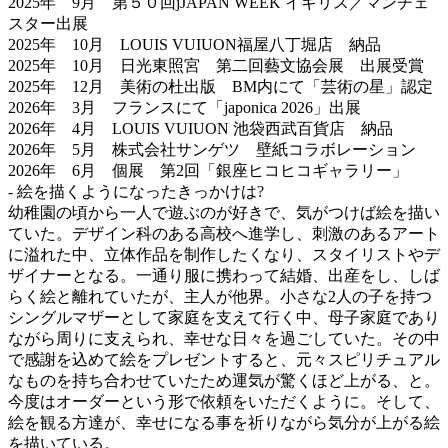
2025年 9月 第５０回jJAPAN WEEK イギリス／マンチェ
スター出展
2025年 10月 LOUIS VUIUON福屋八丁堀店 納品
2025年 10月 日光東照宮 第二回藝文協会展 出展受賞
2025年 12月 美術の杜出版 BM内にて「芸術の星」認定
2026年 3月 フランスにて「japonica 2026」出展
2026年 4月 LOUIS VUIUON 池袋西武百貨店 納品
2026年 5月 株式会社サンゲツ 壁紙コラボレーション
2026年 6月 個展 第2回「銀座ヒコヒコギャラリー」
- 絵を描くようになったきっかけは?
幼稚園の頃から一人で遊ぶのが好きで、気がつけば絵を描い
ていた。デザイン科のある高校へ進学し、刺激のあるアート
に溢れた中、立体作品を制作したくなり、スタイリストやデ
ザイナーとなる。一通り服に携わって結婚、出産をし、しば
らく絵と離れていたが、主人が他界。小さな2人の子を持つ
シングルマザーとして家庭を支えて行く中、母子家庭であり
ながら周りに支えられ、幸せな日々を過ごしていた。その中
で感謝を込めて絵をプレゼントすると、元々スピリチュアル
なものを持ち合わせていたため運気が驚くほど上がる、と。
今度はオーダーという形で依頼をいただくように。そして、
絵を観る方達が、幸せになる事を祈りながら気分が上がる絵
を描いている。