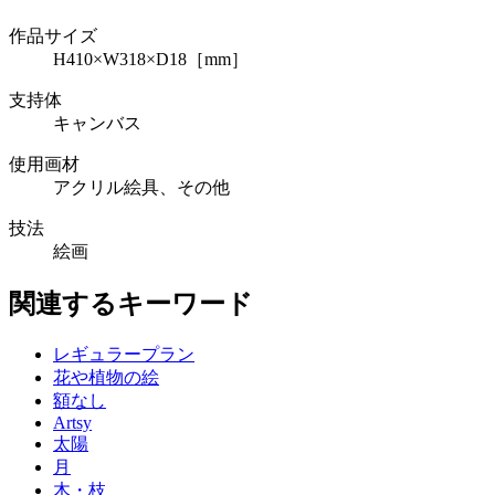
作品サイズ
H410×W318×D18［mm］
支持体
キャンバス
使用画材
アクリル絵具、その他
技法
絵画
関連するキーワード
レギュラープラン
花や植物の絵
額なし
Artsy
太陽
月
木・枝