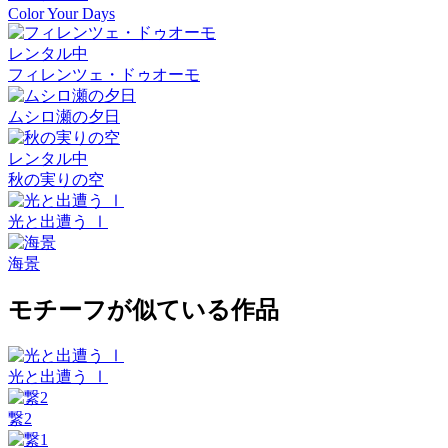
Color Your Days
レンタル中
フィレンツェ・ドゥオーモ
ムシロ瀬の夕日
レンタル中
秋の実りの空
光と出遭う Ⅰ
海景
モチーフが似ている作品
光と出遭う Ⅰ
繋2