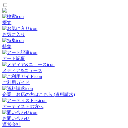
探す
お気に入り
特集
アート記事
メディア&ニュース
ご利用ガイド
企業、お店の方はこちら (資料請求)
アーティストの方へ
お問い合わせ
運営会社