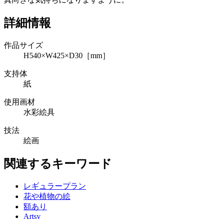
詳細情報
作品サイズ
H540×W425×D30［mm］
支持体
紙
使用画材
水彩絵具
技法
絵画
関連するキーワード
レギュラープラン
花や植物の絵
額あり
Artsy