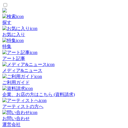
探す
お気に入り
特集
アート記事
メディア&ニュース
ご利用ガイド
企業、お店の方はこちら (資料請求)
アーティストの方へ
お問い合わせ
運営会社