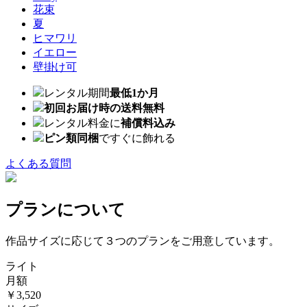
花束
夏
ヒマワリ
イエロー
壁掛け可
レンタル期間
最低1か月
初回お届け時の送料無料
レンタル料金に
補償料込み
ピン類同梱
ですぐに飾れる
よくある質問
プランについて
作品サイズに応じて３つのプランをご用意しています。
ライト
月額
￥3,520