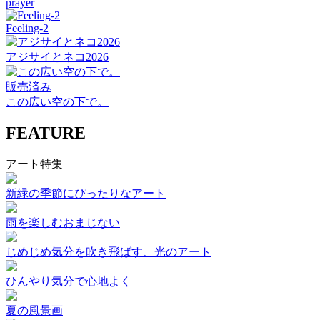
prayer
Feeling-2
アジサイとネコ2026
販売済み
この広い空の下で。
FEATURE
アート特集
新緑の季節にぴったりなアート
雨を楽しむおまじない
じめじめ気分を吹き飛ばす、光のアート
ひんやり気分で心地よく
夏の風景画