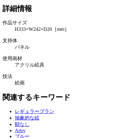
詳細情報
作品サイズ
H333×W242×D20［mm］
支持体
パネル
使用画材
アクリル絵具
技法
絵画
関連するキーワード
レギュラープラン
抽象的な絵
額なし
Artsy
ブルー