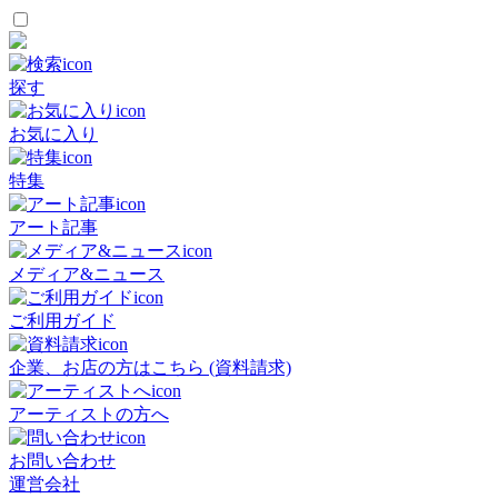
探す
お気に入り
特集
アート記事
メディア&ニュース
ご利用ガイド
企業、お店の方はこちら (資料請求)
アーティストの方へ
お問い合わせ
運営会社