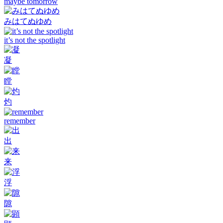
maybe tomorrow
みはてぬゆめ
it’s not the spotlight
凝
瞠
灼
remember
出
来
浮
隙