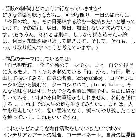
- 普段の制作はどのように行なっていますか?
好きな音楽を聴きながら...。可能な限り、一日の終わりに
「今日の絵」を。その日完結する絵を一枚描きたいと思って
います。その絵は、翌日、後日、加筆しないと決めていま
す。(もちろん、それとは別に、しっかり描き込みたい絵
は、何日も加筆を繰り返して描きます。そして、それも、し
っかり取り組んでいこうと考えています。)
- 作品のテーマにしている事は?
「自己視野箱」- 全ての絵のテーマです。日々、自分の視野
に入るモノ、コトたちを収めている「箱」から、毎日、取り
出して描いてみる。自身の名前、kobayashikoji 、コバヤシコ
ージを逆から読むと、ジーコシヤバコ、jikoshiyabako...。そ
んな意味を見出すことのできる名前に感謝です。自由に線を
引いてみる。いわゆる自動筆記かもしれません。名前を逆に
する...、これまでの人生の逆を生きてみたい...。または、人
生を逆走していく。悪い意味でなく。溯ってやり残したこと
を辿っていく。これもいいですね。
- これからどのような創作活動をしていきたいですか?
インテリアとアートの融合。コーディネート。自身の世界観