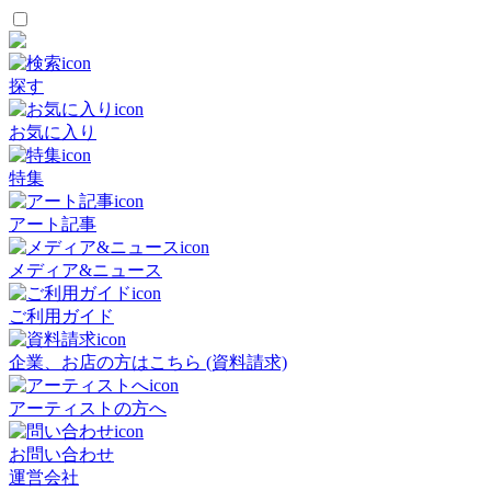
探す
お気に入り
特集
アート記事
メディア&ニュース
ご利用ガイド
企業、お店の方はこちら (資料請求)
アーティストの方へ
お問い合わせ
運営会社