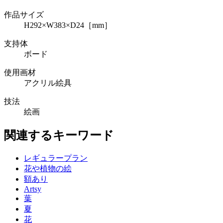
作品サイズ
H292×W383×D24［mm］
支持体
ボード
使用画材
アクリル絵具
技法
絵画
関連するキーワード
レギュラープラン
花や植物の絵
額あり
Artsy
葉
夏
花