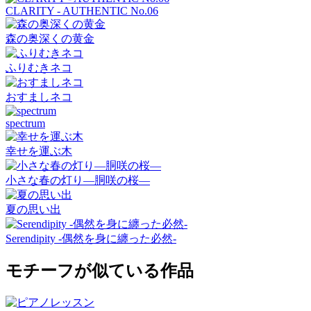
CLARITY - AUTHENTIC No.06
森の奥深くの黄金
ふりむきネコ
おすましネコ
spectrum
幸せを運ぶ木
小さな春の灯り―胴咲の桜―
夏の思い出
Serendipity -偶然を身に纏った必然-
モチーフが似ている作品