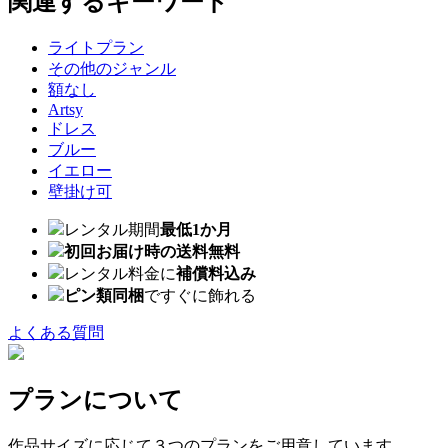
関連するキーワード
ライトプラン
その他のジャンル
額なし
Artsy
ドレス
ブルー
イエロー
壁掛け可
レンタル期間
最低1か月
初回お届け時の送料無料
レンタル料金に
補償料込み
ピン類同梱
ですぐに飾れる
よくある質問
プランについて
作品サイズに応じて３つのプランをご用意しています。