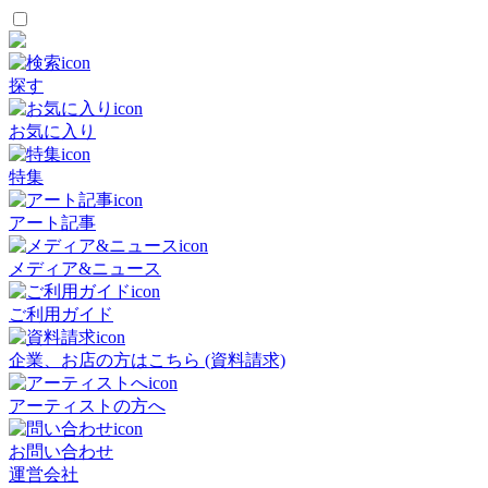
探す
お気に入り
特集
アート記事
メディア&ニュース
ご利用ガイド
企業、お店の方はこちら (資料請求)
アーティストの方へ
お問い合わせ
運営会社