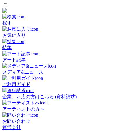
探す
お気に入り
特集
アート記事
メディア&ニュース
ご利用ガイド
企業、お店の方はこちら (資料請求)
アーティストの方へ
お問い合わせ
運営会社