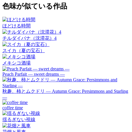
色味が似ている作品
ほどける時間
チルダイバナ（沈滞花）4
スイカ（夏の宝石）
メキシコ酒場
Peach Parfait ― sweet dreams ―
秋趣、柿とムクドリ ― Autumn Grace: Persimmons and Starling
―
coffee time
揺るぎない視線
花畑と風車