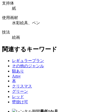
支持体
紙
使用画材
水彩絵具、ペン
技法
絵画
関連するキーワード
レギュラープラン
その他のジャンル
額あり
Artsy
本
クリスマス
グリーン
レッド
壁掛け可
レンタル期間
最低1か月