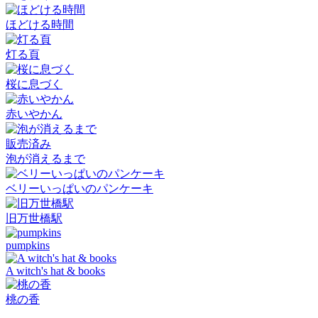
ほどける時間
灯る頁
桜に息づく
赤いやかん
販売済み
泡が消えるまで
ベリーいっぱいのパンケーキ
旧万世橋駅
pumpkins
A witch's hat & books
桃の香