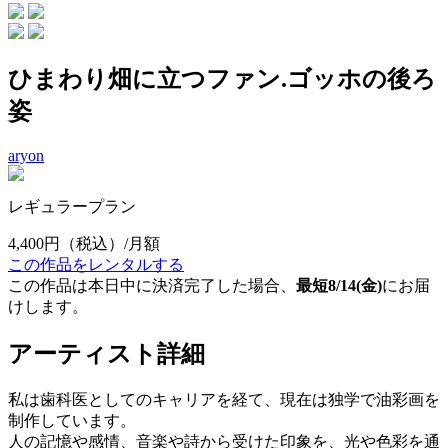
ひまわり畑に立つファン.ゴッホの後ろ
姿
aryon
レギュラープラン
4,400円
（税込）/月額
この作品をレンタルする
この作品は本日中に決済完了した場合、
最短8/14(金)
にお届
けします。
アーティスト詳細
私は歯科医としてのキャリアを経て、現在は独学で油彩画を
制作しています。
人の記憶や感情、音楽や詩から受けた印象を、光や色彩を通