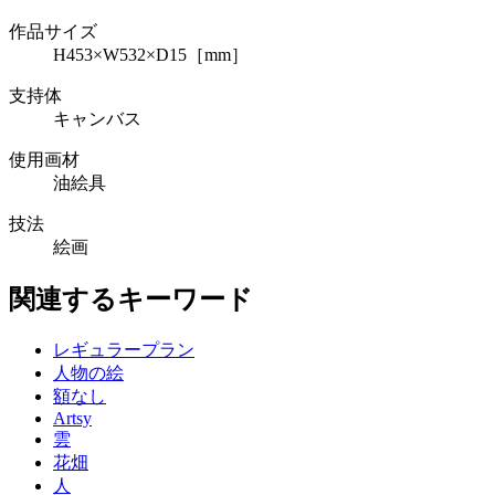
作品サイズ
H453×W532×D15［mm］
支持体
キャンバス
使用画材
油絵具
技法
絵画
関連するキーワード
レギュラープラン
人物の絵
額なし
Artsy
雲
花畑
人