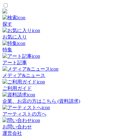
探す
お気に入り
特集
アート記事
メディア&ニュース
ご利用ガイド
企業、お店の方はこちら (資料請求)
アーティストの方へ
お問い合わせ
運営会社