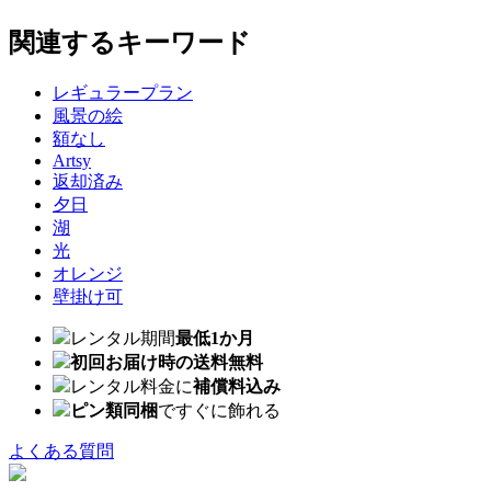
関連するキーワード
レギュラープラン
風景の絵
額なし
Artsy
返却済み
夕日
湖
光
オレンジ
壁掛け可
レンタル期間
最低1か月
初回お届け時の送料無料
レンタル料金に
補償料込み
ピン類同梱
ですぐに飾れる
よくある質問