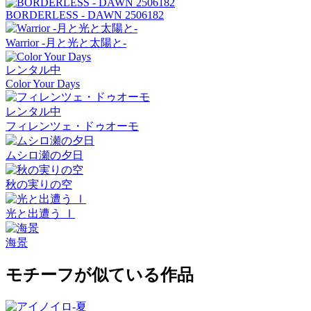
BORDERLESS - DAWN 2506182
Warrior -月と光と太陽と-
レンタル中
Color Your Days
レンタル中
フィレンツェ・ドゥオーモ
ムシロ瀬の夕日
秋の実りの空
光と出遭う Ⅰ
海景
モチーフが似ている作品