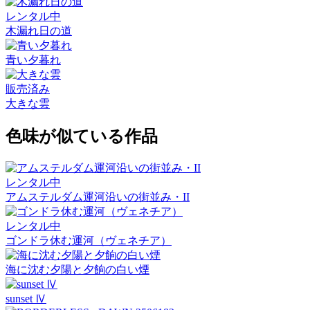
レンタル中
木漏れ日の道
青い夕暮れ
販売済み
大きな雲
色味が似ている作品
レンタル中
アムステルダム運河沿いの街並み・II
レンタル中
ゴンドラ休む運河（ヴェネチア）
海に沈む夕陽と夕餉の白い煙
sunset Ⅳ