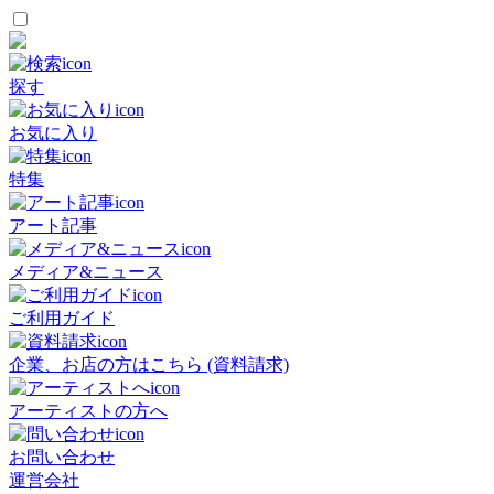
探す
お気に入り
特集
アート記事
メディア&ニュース
ご利用ガイド
企業、お店の方はこちら (資料請求)
アーティストの方へ
お問い合わせ
運営会社