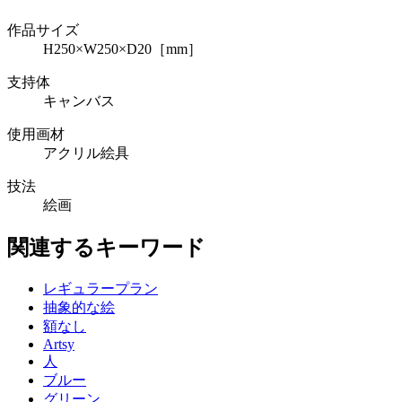
作品サイズ
H250×W250×D20［mm］
支持体
キャンバス
使用画材
アクリル絵具
技法
絵画
関連するキーワード
レギュラープラン
抽象的な絵
額なし
Artsy
人
ブルー
グリーン