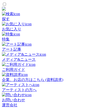
探す
お気に入り
特集
アート記事
メディア&ニュース
ご利用ガイド
企業、お店の方はこちら (資料請求)
アーティストの方へ
お問い合わせ
運営会社