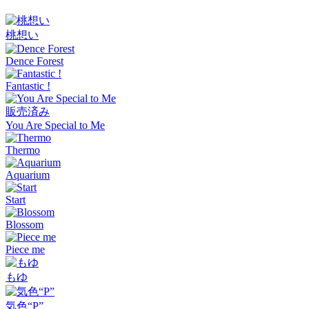
桃想い
Dence Forest
Fantastic !
販売済み
You Are Special to Me
Thermo
Aquarium
Start
Blossom
Piece me
もゆ
気色“P”