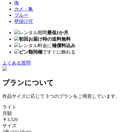
海
カメ・亀
ブルー
壁掛け可
レンタル期間
最低1か月
初回お届け時の送料無料
レンタル料金に
補償料込み
ピン類同梱
ですぐに飾れる
よくある質問
プランについて
作品サイズに応じて３つのプランをご用意しています。
ライト
月額
￥3,520
サイズ
2号
(24×19cm)