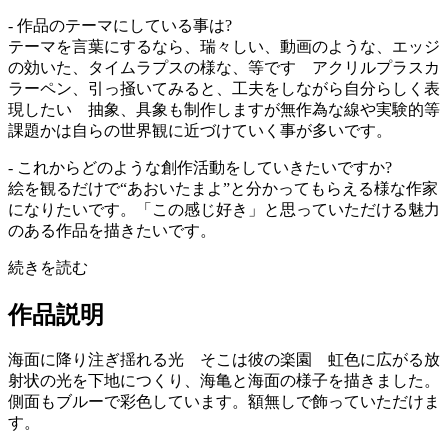
- 作品のテーマにしている事は?
テーマを言葉にするなら、瑞々しい、動画のような、エッジ
の効いた、タイムラプスの様な、等です アクリルプラスカ
ラーペン、引っ掻いてみると、工夫をしながら自分らしく表
現したい 抽象、具象も制作しますが無作為な線や実験的等
課題かは自らの世界観に近づけていく事が多いです。
- これからどのような創作活動をしていきたいですか?
絵を観るだけで“あおいたまよ”と分かってもらえる様な作家
になりたいです。「この感じ好き」と思っていただける魅力
のある作品を描きたいです。
続きを読む
作品説明
海面に降り注ぎ揺れる光 そこは彼の楽園 虹色に広がる放
射状の光を下地につくり、海亀と海面の様子を描きました。
側面もブルーで彩色しています。額無しで飾っていただけま
す。