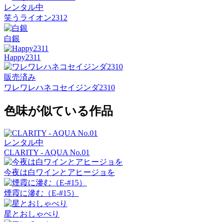
レンタル中
笑うライオン2312
白銀
Happy2311
販売済み
ワレワレハネコセイジンダ2310
色味が似ている作品
レンタル中
CLARITY - AQUA No.01
今夜は白ワインとアヒージョを
煙霞に滲む（E-#15）
星とおしゃべり