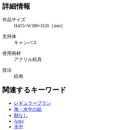
詳細情報
作品サイズ
H455×W380×D20［mm］
支持体
キャンバス
使用画材
アクリル絵具
技法
絵画
関連するキーワード
レギュラープラン
海・水中の絵
額なし
Artsy
水中