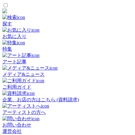
探す
お気に入り
特集
アート記事
メディア&ニュース
ご利用ガイド
企業、お店の方はこちら (資料請求)
アーティストの方へ
お問い合わせ
運営会社