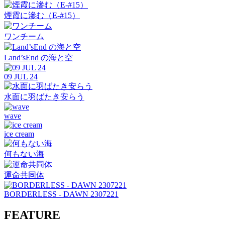
煙霞に滲む（E-#15）
ワンチーム
Land’sEnd の海と空
09 JUL 24
水面に羽ばたき安らう
wave
ice cream
何もない海
運命共同体
BORDERLESS - DAWN 2307221
FEATURE