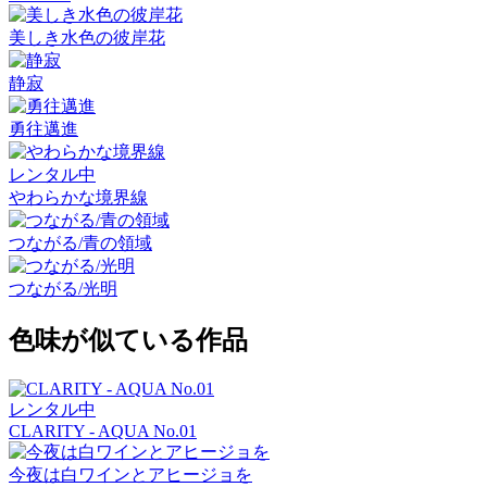
美しき水色の彼岸花
静寂
勇往邁進
レンタル中
やわらかな境界線
つながる/青の領域
つながる/光明
色味が似ている作品
レンタル中
CLARITY - AQUA No.01
今夜は白ワインとアヒージョを