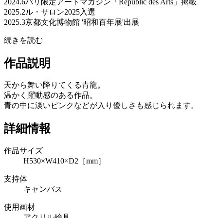
2024.6パリ限定アートマガジン「Républic des Arts」掲載
2025.2ル・サロン2025入選
2025.3京都文化博物館 '昭和百年展'出展
続きを読む
作品説明
天から舞い降りてくる青龍。
温かく躍動感のある作品。
青の中に淡いピンクなどが入り優しさも感じられます。
詳細情報
作品サイズ
H530×W410×D2［mm］
支持体
キャンバス
使用画材
アクリル絵具