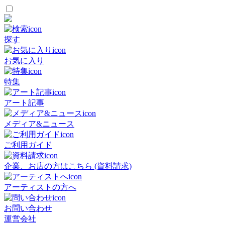
探す
お気に入り
特集
アート記事
メディア&ニュース
ご利用ガイド
企業、お店の方はこちら (資料請求)
アーティストの方へ
お問い合わせ
運営会社