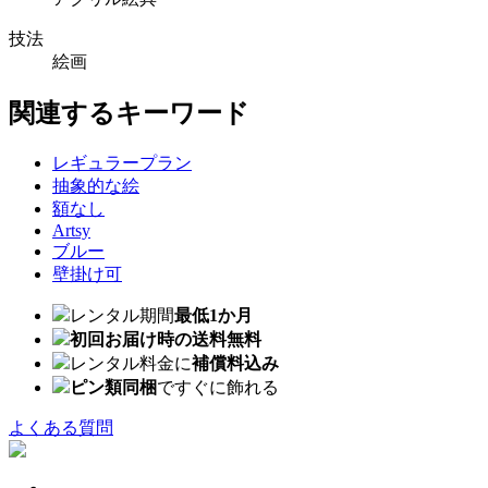
技法
絵画
関連するキーワード
レギュラープラン
抽象的な絵
額なし
Artsy
ブルー
壁掛け可
レンタル期間
最低1か月
初回お届け時の送料無料
レンタル料金に
補償料込み
ピン類同梱
ですぐに飾れる
よくある質問