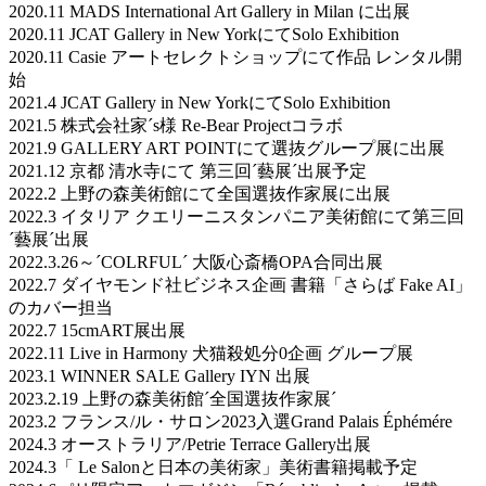
2020.11 MADS International Art Gallery in Milan に出展
2020.11 JCAT Gallery in New YorkにてSolo Exhibition
2020.11 Casie アートセレクトショップにて作品 レンタル開
始
2021.4 JCAT Gallery in New YorkにてSolo Exhibition
2021.5 株式会社家´s様 Re-Bear Projectコラボ
2021.9 GALLERY ART POINTにて選抜グループ展に出展
2021.12 京都 清水寺にて 第三回´藝展´出展予定
2022.2 上野の森美術館にて全国選抜作家展に出展
2022.3 イタリア クエリーニスタンパニア美術館にて第三回
´藝展´出展
2022.3.26～´COLRFUL´ 大阪心斎橋OPA合同出展
2022.7 ダイヤモンド社ビジネス企画 書籍「さらば Fake AI」
のカバー担当
2022.7 15cmART展出展
2022.11 Live in Harmony 犬猫殺処分0企画 グループ展
2023.1 WINNER SALE Gallery IYN 出展
2023.2.19 上野の森美術館´全国選抜作家展´
2023.2 フランス/ル・サロン2023入選Grand Palais Éphémére
2024.3 オーストラリア/Petrie Terrace Gallery出展
2024.3「 Le Salonと日本の美術家」美術書籍掲載予定