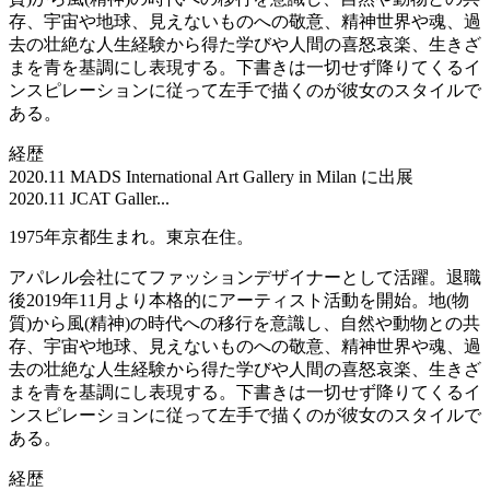
存、宇宙や地球、見えないものへの敬意、精神世界や魂、過
去の壮絶な人生経験から得た学びや人間の喜怒哀楽、生きざ
まを青を基調にし表現する。下書きは一切せず降りてくるイ
ンスピレーションに従って左手で描くのが彼女のスタイルで
ある。
経歴
2020.11 MADS International Art Gallery in Milan に出展
2020.11 JCAT Galler...
1975年京都生まれ。東京在住。
アパレル会社にてファッションデザイナーとして活躍。退職
後2019年11月より本格的にアーティスト活動を開始。地(物
質)から風(精神)の時代への移行を意識し、自然や動物との共
存、宇宙や地球、見えないものへの敬意、精神世界や魂、過
去の壮絶な人生経験から得た学びや人間の喜怒哀楽、生きざ
まを青を基調にし表現する。下書きは一切せず降りてくるイ
ンスピレーションに従って左手で描くのが彼女のスタイルで
ある。
経歴