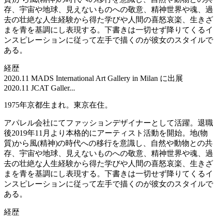
存、宇宙や地球、見えないものへの敬意、精神世界や魂、過
去の壮絶な人生経験から得た学びや人間の喜怒哀楽、生きざ
まを青を基調にし表現する。下書きは一切せず降りてくるイ
ンスピレーションに従って左手で描くのが彼女のスタイルで
ある。
経歴
2020.11 MADS International Art Gallery in Milan に出展
2020.11 JCAT Galler...
1975年京都生まれ。東京在住。
アパレル会社にてファッションデザイナーとして活躍。退職
後2019年11月より本格的にアーティスト活動を開始。地(物
質)から風(精神)の時代への移行を意識し、自然や動物との共
存、宇宙や地球、見えないものへの敬意、精神世界や魂、過
去の壮絶な人生経験から得た学びや人間の喜怒哀楽、生きざ
まを青を基調にし表現する。下書きは一切せず降りてくるイ
ンスピレーションに従って左手で描くのが彼女のスタイルで
ある。
経歴