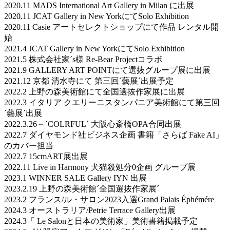
2020.11 MADS International Art Gallery in Milan に出展
2020.11 JCAT Gallery in New YorkにてSolo Exhibition
2020.11 Casie アートセレクトショップにて作品 レンタル開
始
2021.4 JCAT Gallery in New YorkにてSolo Exhibition
2021.5 株式会社家´s様 Re-Bear Projectコラボ
2021.9 GALLERY ART POINTにて選抜グループ展に出展
2021.12 京都 清水寺にて 第三回´藝展´出展予定
2022.2 上野の森美術館にて全国選抜作家展に出展
2022.3 イタリア クエリーニスタンパニア美術館にて第三回
´藝展´出展
2022.3.26～´COLRFUL´ 大阪心斎橋OPA合同出展
2022.7 ダイヤモンド社ビジネス企画 書籍「さらば Fake AI」
のカバー担当
2022.7 15cmART展出展
2022.11 Live in Harmony 犬猫殺処分0企画 グループ展
2023.1 WINNER SALE Gallery IYN 出展
2023.2.19 上野の森美術館´全国選抜作家展´
2023.2 フランス/ル・サロン2023入選Grand Palais Éphémére
2024.3 オーストラリア/Petrie Terrace Gallery出展
2024.3「 Le Salonと日本の美術家」美術書籍掲載予定