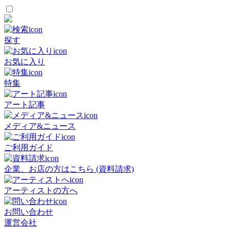
探す
お気に入り
特集
アート記事
メディア&ニュース
ご利用ガイド
企業、お店の方はこちら (資料請求)
アーティストの方へ
お問い合わせ
運営会社