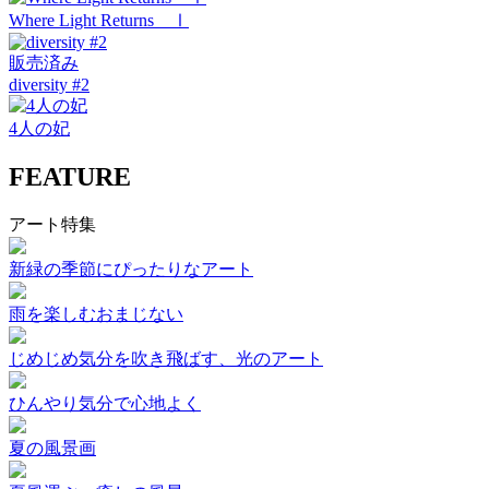
Where Light Returns Ⅰ
販売済み
diversity #2
4人の妃
FEATURE
アート特集
新緑の季節にぴったりなアート
雨を楽しむおまじない
じめじめ気分を吹き飛ばす、光のアート
ひんやり気分で心地よく
夏の風景画