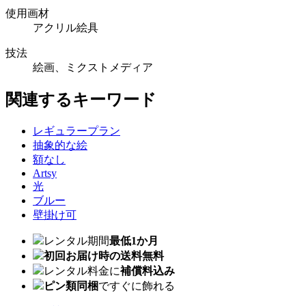
使用画材
アクリル絵具
技法
絵画、ミクストメディア
関連するキーワード
レギュラープラン
抽象的な絵
額なし
Artsy
光
ブルー
壁掛け可
レンタル期間
最低1か月
初回お届け時の送料無料
レンタル料金に
補償料込み
ピン類同梱
ですぐに飾れる