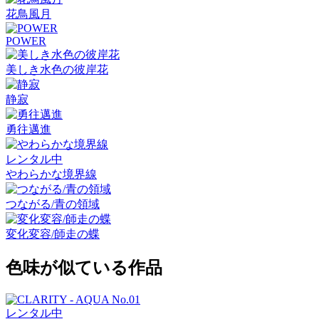
花鳥風月
POWER
美しき水色の彼岸花
静寂
勇往邁進
レンタル中
やわらかな境界線
つながる/青の領域
変化変容/師走の蝶
色味が似ている作品
レンタル中