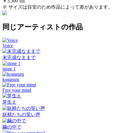
￥3,300 /回
※ サイズは目安のため作品によって差があります。
同じアーティストの作品
Voice
未完成なままで
stone 1
kogaruru
Free your mind
芽生え
妖精たちの笑い声
繭の中で