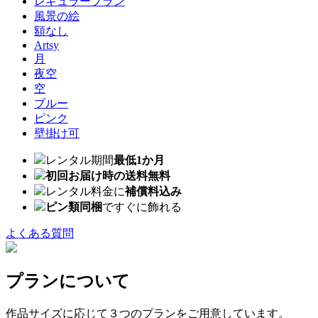
レギュラープラン
風景の絵
額なし
Artsy
月
夜空
空
ブルー
ピンク
壁掛け可
レンタル期間
最低1か月
初回お届け時の送料無料
レンタル料金に
補償料込み
ピン類同梱
ですぐに飾れる
よくある質問
プランについて
作品サイズに応じて３つのプランをご用意しています。