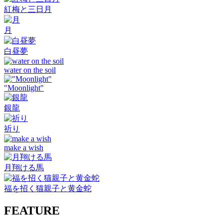
紅梅と三日月
月
白昼夢
water on the soil
"Moonlight"
銀龍
祈り
make a wish
月翔ける馬
福を招く猫親子と黄金蛇
FEATURE