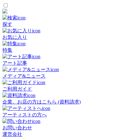
探す
お気に入り
特集
アート記事
メディア&ニュース
ご利用ガイド
企業、お店の方はこちら (資料請求)
アーティストの方へ
お問い合わせ
運営会社