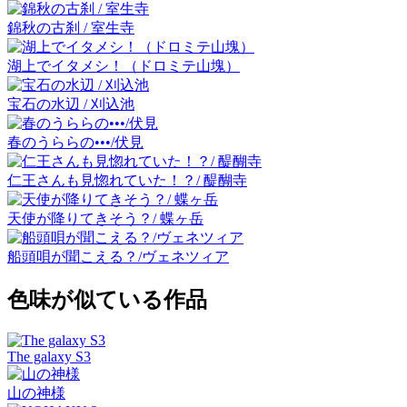
錦秋の古刹 / 室生寺
湖上でイタメシ！（ドロミテ山塊）
宝石の水辺 / 刈込池
春のうららの•••/伏見
仁王さんも見惚れていた！？/ 醍醐寺
天使が降りてきそう？/ 蝶ヶ岳
船頭唄が聞こえる？/ヴェネツィア
色味が似ている作品
The galaxy S3
山の神様