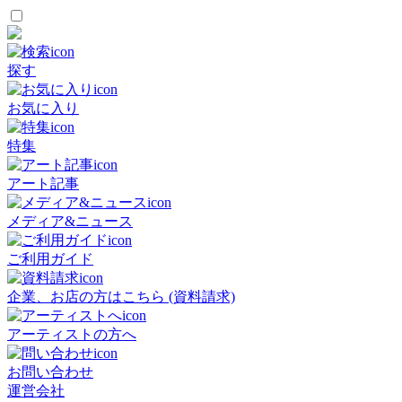
探す
お気に入り
特集
アート記事
メディア&ニュース
ご利用ガイド
企業、お店の方はこちら (資料請求)
アーティストの方へ
お問い合わせ
運営会社