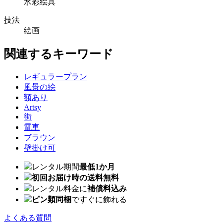
水彩絵具
技法
絵画
関連するキーワード
レギュラープラン
風景の絵
額あり
Artsy
街
電車
ブラウン
壁掛け可
レンタル期間
最低1か月
初回お届け時の送料無料
レンタル料金に
補償料込み
ピン類同梱
ですぐに飾れる
よくある質問