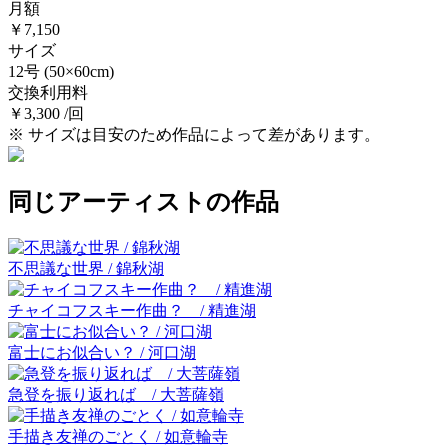
月額
￥7,150
サイズ
12号
(50×60cm)
交換利用料
￥3,300 /回
※ サイズは目安のため作品によって差があります。
同じアーティストの作品
不思議な世界 / 錦秋湖
チャイコフスキー作曲？ / 精進湖
富士にお似合い？ / 河口湖
急登を振り返れば / 大菩薩嶺
手描き友禅のごとく / 如意輪寺