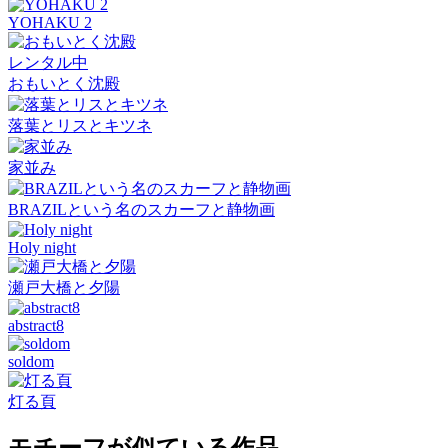
YOHAKU 2
レンタル中
おもいとく沈殿
落葉とリスとキツネ
家並み
BRAZILという名のスカーフと静物画
Holy night
瀬戸大橋と夕陽
abstract8
soldom
灯る頁