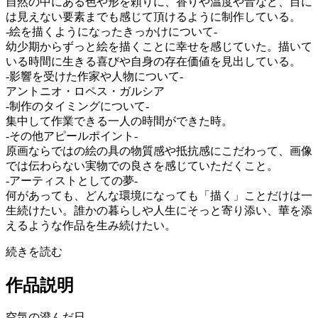
自然の中にある色や形を頼りに、香りや温度や音など、目に
は見えない要素までも感じて頂けるように制作している。
-絵を描くようになったきっかけについて-
幼少期からずっと絵を描くことに幸せを感じていた。描いて
いる時間に生きる喜びや自身の存在価値を見出している。
-影響を受けた作家や人物について-
アントニオ・ロペス・ガルシア
-制作のタイミングについて-
集中して作業できる一人の時間ができた時。
-その他アピールポイント-
原画ならではの絵の具の物質感や抵抗感にこだわって、画像
では伝わらない実物での良さを感じていただくこと。
-アーティストとしての夢-
何があっても、どんな環境になっても「描く」ことだけは一
生続けたい。誰かの暮らしや人生にそっと寄り添い、華を添
えるような作品を生み続けたい。
続きを読む
作品説明
空気の澄んだ日。