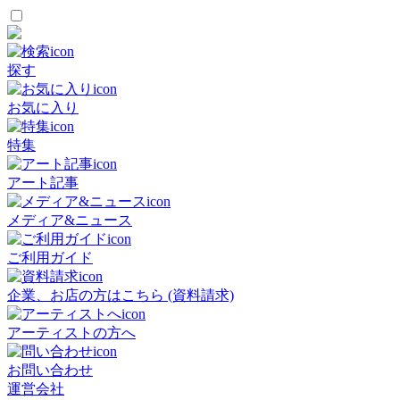
探す
お気に入り
特集
アート記事
メディア&ニュース
ご利用ガイド
企業、お店の方はこちら (資料請求)
アーティストの方へ
お問い合わせ
運営会社