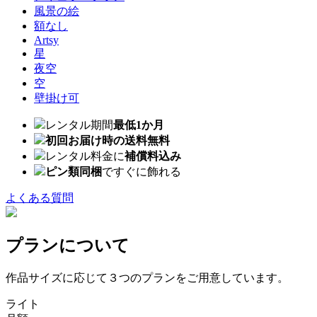
風景の絵
額なし
Artsy
星
夜空
空
壁掛け可
レンタル期間
最低1か月
初回お届け時の送料無料
レンタル料金に
補償料込み
ピン類同梱
ですぐに飾れる
よくある質問
プランについて
作品サイズに応じて３つのプランをご用意しています。
ライト