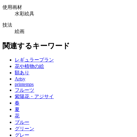
使用画材
水彩絵具
技法
絵画
関連するキーワード
レギュラープラン
花や植物の絵
額あり
Artsy
printemps
フルーツ
紫陽花・アジサイ
春
夏
花
ブルー
グリーン
グレー