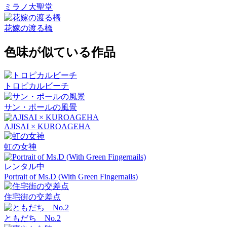
ミラノ大聖堂
花嫁の渡る橋
色味が似ている作品
トロピカルビーチ
サン・ポールの風景
AJISAI × KUROAGEHA
虹の女神
レンタル中
Portrait of Ms.D (With Green Fingernails)
住宅街の交差点
ともだち No.2