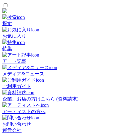
探す
お気に入り
特集
アート記事
メディア&ニュース
ご利用ガイド
企業、お店の方はこちら (資料請求)
アーティストの方へ
お問い合わせ
運営会社