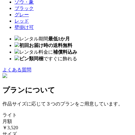
ゾウ・象
ブラック
グレー
レッド
壁掛け可
レンタル期間
最低1か月
初回お届け時の送料無料
レンタル料金に
補償料込み
ピン類同梱
ですぐに飾れる
よくある質問
プランについて
作品サイズに応じて３つのプランをご用意しています。
ライト
月額
￥3,520
サイズ