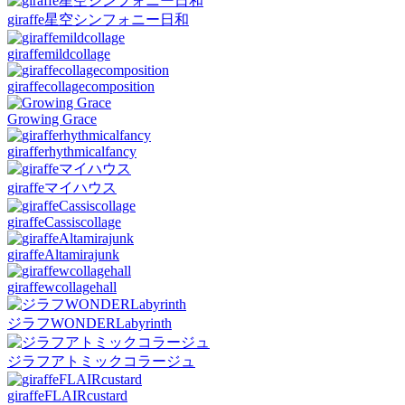
giraffe星空シンフォニー日和
giraffemildcollage
giraffecollagecomposition
Growing Grace
girafferhythmicalfancy
giraffeマイハウス
giraffeCassiscollage
giraffeAltamirajunk
giraffewcollagehall
ジラフWONDERLabyrinth
ジラフアトミックコラージュ
giraffeFLAIRcustard