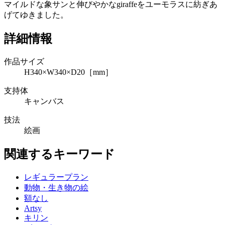
マイルドな象サンと伸びやかなgiraffeをユーモラスに紡ぎあ
げてゆきました。
詳細情報
作品サイズ
H340×W340×D20［mm］
支持体
キャンバス
技法
絵画
関連するキーワード
レギュラープラン
動物・生き物の絵
額なし
Artsy
キリン