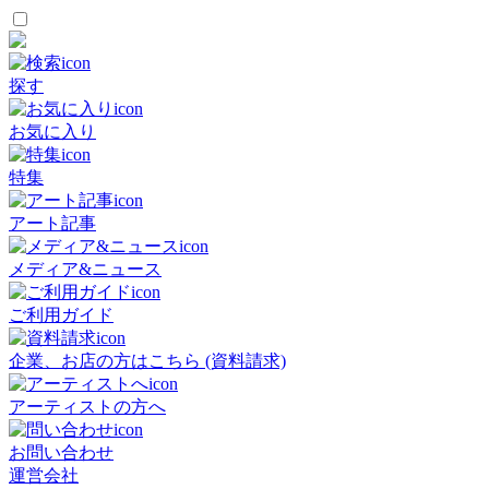
探す
お気に入り
特集
アート記事
メディア&ニュース
ご利用ガイド
企業、お店の方はこちら (資料請求)
アーティストの方へ
お問い合わせ
運営会社