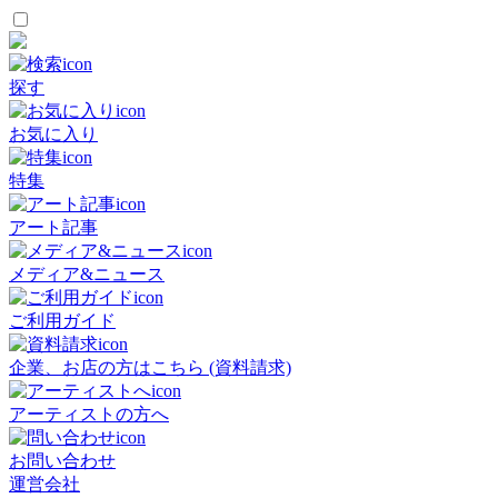
探す
お気に入り
特集
アート記事
メディア&ニュース
ご利用ガイド
企業、お店の方はこちら (資料請求)
アーティストの方へ
お問い合わせ
運営会社