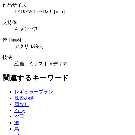
作品サイズ
H410×W410×D20［mm］
支持体
キャンバス
使用画材
アクリル絵具
技法
絵画、ミクストメディア
関連するキーワード
レギュラープラン
風景の絵
額なし
Artsy
夕日
海
鳥