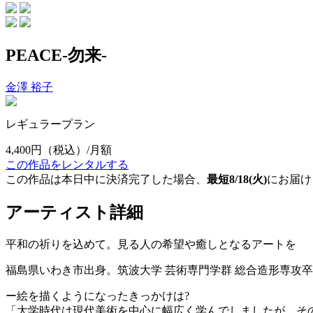
PEACE-勿来-
金澤 裕子
レギュラープラン
4,400円
（税込）/月額
この作品をレンタルする
この作品は本日中に決済完了した場合、
最短8/18(火)
にお届け
アーティスト詳細
平和の祈りを込めて。見る人の希望や癒しとなるアートを
福島県いわき市出身。筑波大学 芸術専門学群 総合造形専攻
ー絵を描くようになったきっかけは?
「大学時代は現代美術を中心に幅広く学んでしましたが、その