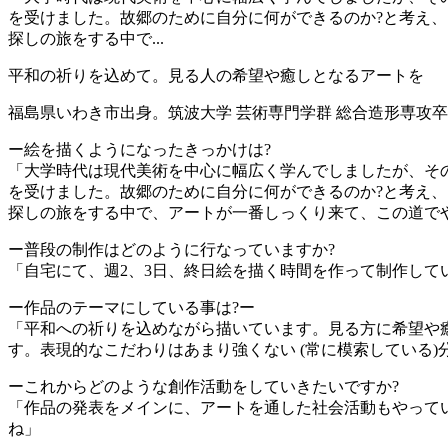
を受けました。故郷のために自分に何ができるのか?と考え
探しの旅をする中で...
平和の祈りを込めて。見る人の希望や癒しとなるアートを
福島県いわき市出身。筑波大学 芸術専門学群 総合造形専攻
ー絵を描くようになったきっかけは?
「大学時代は現代美術を中心に幅広く学んでしましたが、その
を受けました。故郷のために自分に何ができるのか?と考え
探しの旅をする中で、アートが一番しっくり来て、この道でや
ー普段の制作はどのように行なっていますか?
「自宅にて、週2、3日、終日絵を描く時間を作って制作して
ー作品のテーマにしている事は?ー
「平和への祈りを込めながら描いています。見る方に希望や
す。表現的なこだわりはあまり強くない (常に模索している
ーこれからどのような創作活動をしていきたいですか?
「作品の発表をメインに、アートを通した社会活動もやって
ね」