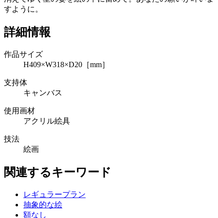
すように。
詳細情報
作品サイズ
H409×W318×D20［mm］
支持体
キャンバス
使用画材
アクリル絵具
技法
絵画
関連するキーワード
レギュラープラン
抽象的な絵
額なし