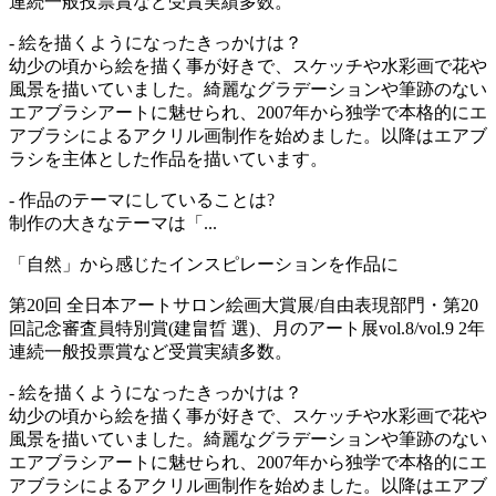
連続一般投票賞など受賞実績多数。
- 絵を描くようになったきっかけは？
幼少の頃から絵を描く事が好きで、スケッチや水彩画で花や
風景を描いていました。綺麗なグラデーションや筆跡のない
エアブラシアートに魅せられ、2007年から独学で本格的にエ
アブラシによるアクリル画制作を始めました。以降はエアブ
ラシを主体とした作品を描いています。
- 作品のテーマにしていることは?
制作の大きなテーマは「...
「自然」から感じたインスピレーションを作品に
第20回 全日本アートサロン絵画大賞展/自由表現部門・第20
回記念審査員特別賞(建畠晢 選)、月のアート展vol.8/vol.9 2年
連続一般投票賞など受賞実績多数。
- 絵を描くようになったきっかけは？
幼少の頃から絵を描く事が好きで、スケッチや水彩画で花や
風景を描いていました。綺麗なグラデーションや筆跡のない
エアブラシアートに魅せられ、2007年から独学で本格的にエ
アブラシによるアクリル画制作を始めました。以降はエアブ