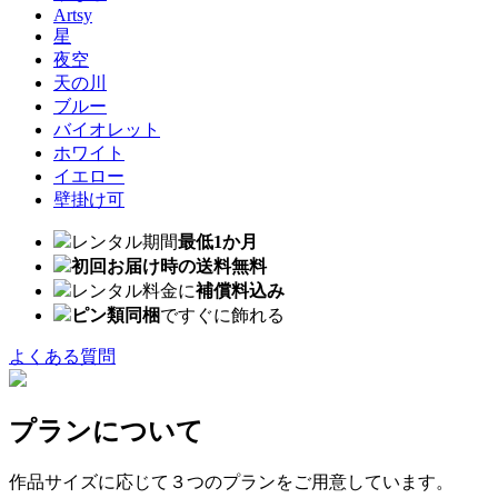
Artsy
星
夜空
天の川
ブルー
バイオレット
ホワイト
イエロー
壁掛け可
レンタル期間
最低1か月
初回お届け時の送料無料
レンタル料金に
補償料込み
ピン類同梱
ですぐに飾れる
よくある質問
プランについて
作品サイズに応じて３つのプランをご用意しています。