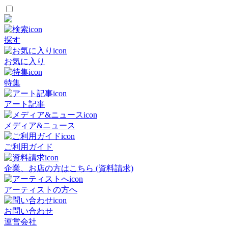
探す
お気に入り
特集
アート記事
メディア&ニュース
ご利用ガイド
企業、お店の方はこちら (資料請求)
アーティストの方へ
お問い合わせ
運営会社