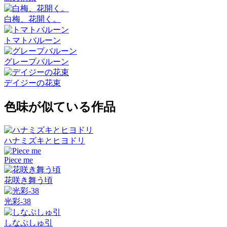
白梅、花開く。
トマトバルーン
グレープバルーン
デイジーの花束
色味が似ている作品
ハナミズキとヒヨドリ
Piece me
花咲き舞う頃
光彩-38
しなぷしゅ引