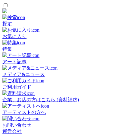
探す
お気に入り
特集
アート記事
メディア&ニュース
ご利用ガイド
企業、お店の方はこちら (資料請求)
アーティストの方へ
お問い合わせ
運営会社