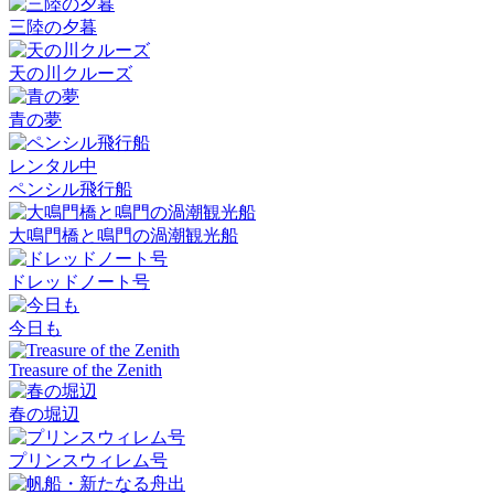
三陸の夕暮
天の川クルーズ
青の夢
レンタル中
ペンシル飛行船
大鳴門橋と鳴門の渦潮観光船
ドレッドノート号
今日も
Treasure of the Zenith
春の堀辺
プリンスウィレム号