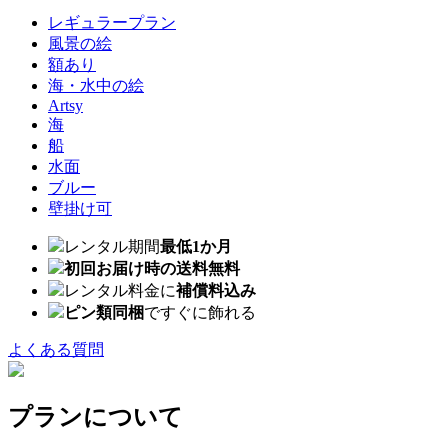
レギュラープラン
風景の絵
額あり
海・水中の絵
Artsy
海
船
水面
ブルー
壁掛け可
レンタル期間
最低1か月
初回お届け時の送料無料
レンタル料金に
補償料込み
ピン類同梱
ですぐに飾れる
よくある質問
プランについて