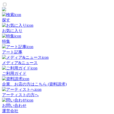
探す
お気に入り
特集
アート記事
メディア&ニュース
ご利用ガイド
企業、お店の方はこちら (資料請求)
アーティストの方へ
お問い合わせ
運営会社