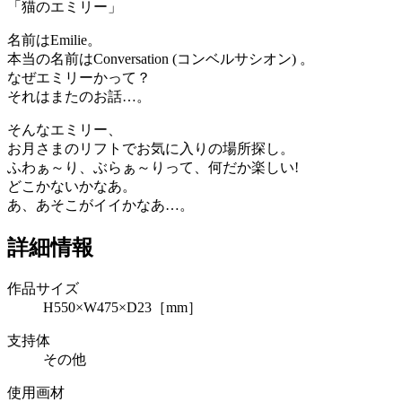
「猫のエミリー」
名前はEmilie。
本当の名前はConversation (コンベルサシオン) 。
なぜエミリーかって？
それはまたのお話…。
そんなエミリー、
お月さまのリフトでお気に入りの場所探し。
ふわぁ～り、ぶらぁ～りって、何だか楽しい!
どこかないかなあ。
あ、あそこがイイかなあ…。
詳細情報
作品サイズ
H550×W475×D23［mm］
支持体
その他
使用画材