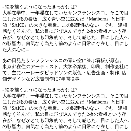
- 絵を描くようになったきっかけは?
大学在学中、一年滞在していたサンフランシスコ。そこで目
にした2枚の看板。広く青い空に並んだ『Marlboro』と日本
酒『SAKE』の大きな看板。この関連性のない、でも、違和
感なく並んで、私の目に飛び込んできた2枚の看板という存
在が、なぜかとても印象的で、そして感じた、目にした人へ
の影響力。何気なく当たり前のように日常に存在し、目にし
た人の心に...
あの日見たサンフランシスコの青い空に並ぶ看板が原点。
東京都在住のアーティスト。大学卒業後、印刷、制作会社に
て、主にハーレーダビッドソンの販促・広告企画・制作, 店
舗デザインなど広告制作に7年間従事。
- 絵を描くようになったきっかけは?
大学在学中、一年滞在していたサンフランシスコ。そこで目
にした2枚の看板。広く青い空に並んだ『Marlboro』と日本
酒『SAKE』の大きな看板。この関連性のない、でも、違和
感なく並んで、私の目に飛び込んできた2枚の看板という存
在が、なぜかとても印象的で、そして感じた、目にした人へ
の影響力。何気なく当たり前のように日常に存在し、目にし