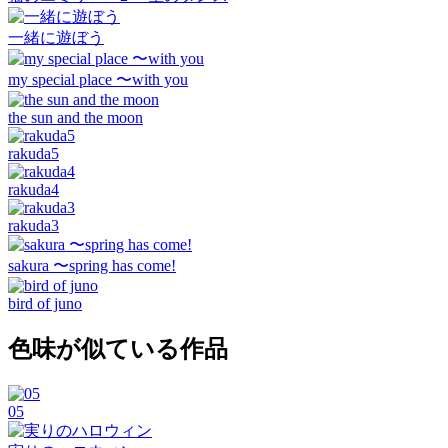
一緒に遊ぼう
my special place 〜with you
the sun and the moon
rakuda5
rakuda4
rakuda3
sakura 〜spring has come!
bird of juno
色味が似ている作品
05