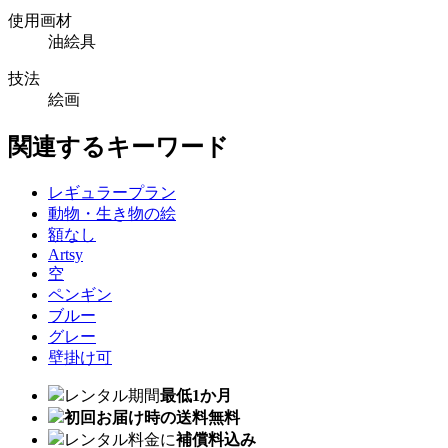
使用画材
油絵具
技法
絵画
関連するキーワード
レギュラープラン
動物・生き物の絵
額なし
Artsy
空
ペンギン
ブルー
グレー
壁掛け可
レンタル期間
最低1か月
初回お届け時の送料無料
レンタル料金に
補償料込み