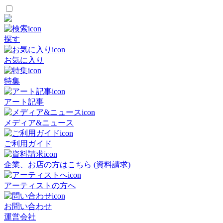
探す
お気に入り
特集
アート記事
メディア&ニュース
ご利用ガイド
企業、お店の方はこちら (資料請求)
アーティストの方へ
お問い合わせ
運営会社