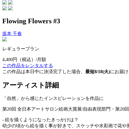
Flowing Flowers #3
坂本 千春
レギュラープラン
4,400円
（税込）/月額
この作品をレンタルする
この作品は本日中に決済完了した場合、
最短8/18(火)
にお届け
アーティスト詳細
「自然」から感じたインスピレーションを作品に
第20回 全日本アートサロン絵画大賞展/自由表現部門・第20回記
- 絵を描くようになったきっかけは？
幼少の頃から絵を描く事が好きで、スケッチや水彩画で花や風