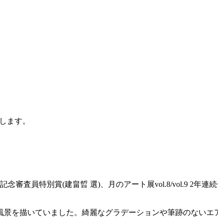
します。
念審査員特別賞(建畠晢 選)、月のアート展vol.8/vol.9 2
景を描いていました。綺麗なグラデーションや筆跡のないエア