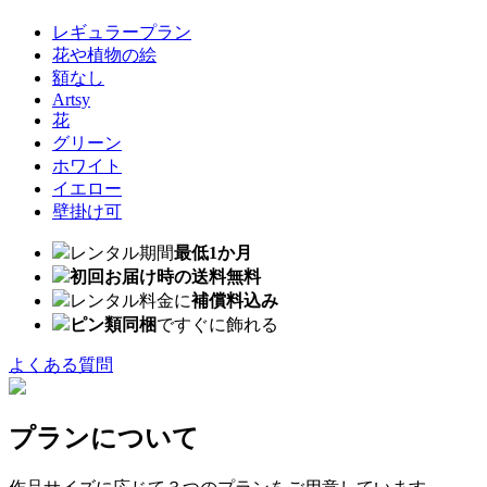
レギュラープラン
花や植物の絵
額なし
Artsy
花
グリーン
ホワイト
イエロー
壁掛け可
レンタル期間
最低1か月
初回お届け時の送料無料
レンタル料金に
補償料込み
ピン類同梱
ですぐに飾れる
よくある質問
プランについて