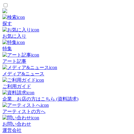
探す
お気に入り
特集
アート記事
メディア&ニュース
ご利用ガイド
企業、お店の方はこちら (資料請求)
アーティストの方へ
お問い合わせ
運営会社