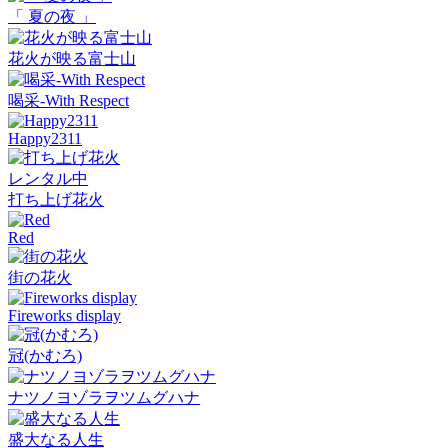
「 夏の夜 」
花火が映る富士山
喝采-With Respect
Happy2311
レンタル中
打ち上げ花火
Red
街の花火
Fireworks display
冠(かむろ)
ナツノヨゾラヲツムグハナ
盛大なる人生