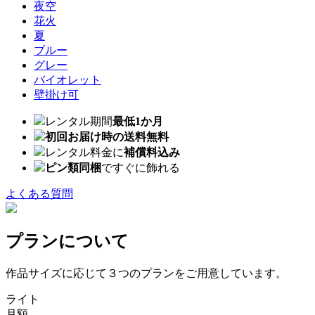
夜空
花火
夏
ブルー
グレー
バイオレット
壁掛け可
レンタル期間
最低1か月
初回お届け時の送料無料
レンタル料金に
補償料込み
ピン類同梱
ですぐに飾れる
よくある質問
プランについて
作品サイズに応じて３つのプランをご用意しています。
ライト
月額