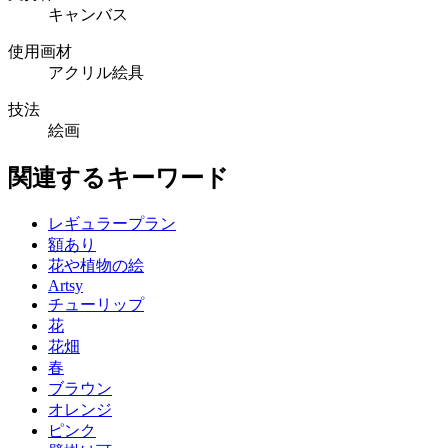
キャンバス
使用画材
アクリル絵具
技法
絵画
関連するキーワード
レギュラープラン
額あり
花や植物の絵
Artsy
チューリップ
花
花畑
春
ブラウン
オレンジ
ピンク