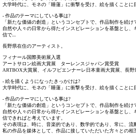
大学時代に、モネの「睡蓮」に衝撃を受け、絵を描くことに
- 作品のテーマにしている事は?
「新たな価値の創造」というコンセプトで、作品制作を続け
自然や人々の日常から得たインスピレーションを基盤とし、
信で...
長野県在住のアーティスト。
フィナール国際美術展入選
アートサロン絵画大賞展 ターレンスジャパン賞受賞
ARTBOX大賞展、イルフビエンナーレ日本童画大賞展、長
- 絵を描くようになったきっかけは?
大学時代に、モネの「睡蓮」に衝撃を受け、絵を描くことに
- 作品のテーマにしている事は?
「新たな価値の創造」というコンセプトで、作品制作を続け
自然や人々の日常から得たインスピレーションを基盤とし、
信できればと考えています。
その表現は、時に、音楽的であり、数学的であり、常に、流
私の作品を媒体として、作品に接していただいた方々との相