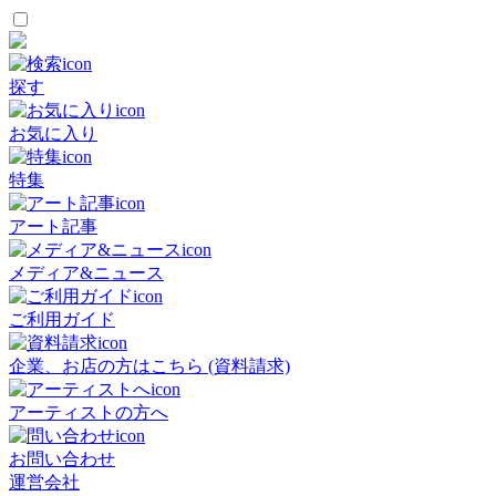
探す
お気に入り
特集
アート記事
メディア&ニュース
ご利用ガイド
企業、お店の方はこちら (資料請求)
アーティストの方へ
お問い合わせ
運営会社