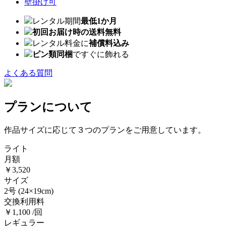
壁掛け可
レンタル期間
最低1か月
初回お届け時の送料無料
レンタル料金に
補償料込み
ピン類同梱
ですぐに飾れる
よくある質問
プランについて
作品サイズに応じて３つのプランをご用意しています。
ライト
月額
￥3,520
サイズ
2号
(24×19cm)
交換利用料
￥1,100 /回
レギュラー