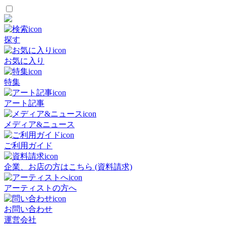
探す
お気に入り
特集
アート記事
メディア&ニュース
ご利用ガイド
企業、お店の方はこちら (資料請求)
アーティストの方へ
お問い合わせ
運営会社