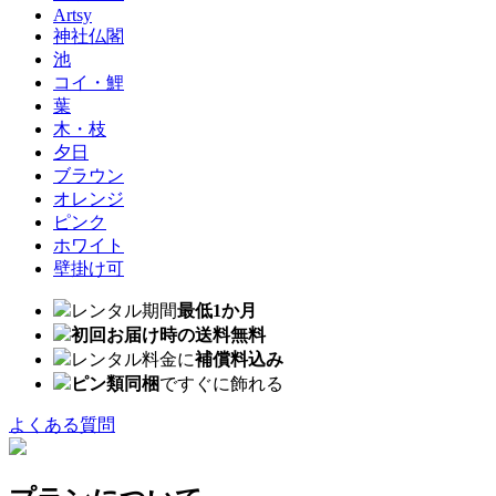
Artsy
神社仏閣
池
コイ・鯉
葉
木・枝
夕日
ブラウン
オレンジ
ピンク
ホワイト
壁掛け可
レンタル期間
最低1か月
初回お届け時の送料無料
レンタル料金に
補償料込み
ピン類同梱
ですぐに飾れる
よくある質問