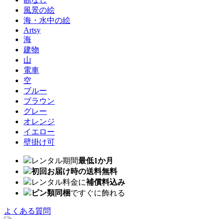
風景の絵
海・水中の絵
Artsy
海
建物
山
電車
空
ブルー
ブラウン
グレー
オレンジ
イエロー
壁掛け可
レンタル期間
最低1か月
初回お届け時の送料無料
レンタル料金に
補償料込み
ピン類同梱
ですぐに飾れる
よくある質問