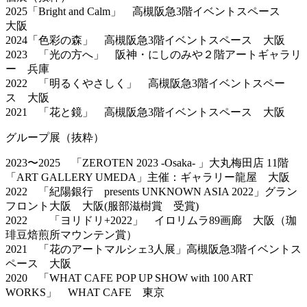
2025「Bright and Calm」 高槻阪急3階イベントスペース
大阪
2024「色彩の森」 高槻阪急3階イベントスペース 大阪
2023 「光の方へ」 阪神・にしのみや２階アートギャラリ
ー 兵庫
2022 「明るくやさしく」 高槻阪急3階イベントスペー
ス 大阪
2021 「花と鏡」 高槻阪急3階イベントスペース 大阪
グループ展（抜粋）
2023〜2025 「ZEROTEN 2023 -Osaka- 」大丸梅田店 11階
「ART GALLERY UMEDA」主催：ギャラリー龍屋 大阪
2022 「紀陽銀行 presents UNKNOWN ASIA 2022」グラン
フロント大阪 大阪(服部滋樹賞 受賞)
2022 「ヨリドリ+2022」 イロリムラ89画廊 大阪（珈
琲豆焙煎所マウンテン賞）
2021 「花のアートマルシェ3人展」高槻阪急3階イベントス
ペース 大阪
2020 「WHAT CAFE POP UP SHOW with 100 ART
WORKS」 WHAT CAFE 東京