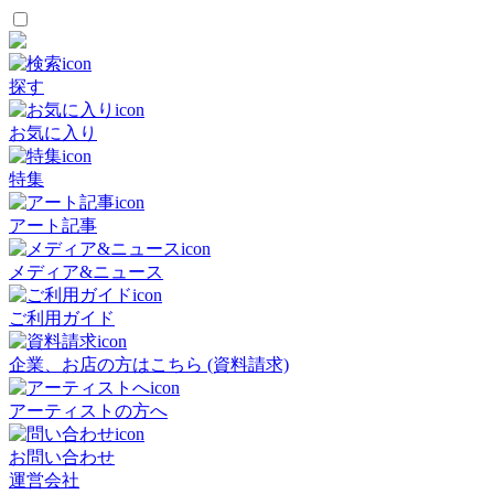
探す
お気に入り
特集
アート記事
メディア&ニュース
ご利用ガイド
企業、お店の方はこちら (資料請求)
アーティストの方へ
お問い合わせ
運営会社