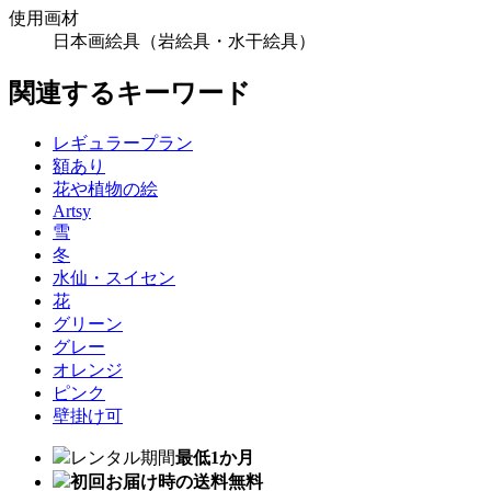
使用画材
日本画絵具（岩絵具・水干絵具）
関連するキーワード
レギュラープラン
額あり
花や植物の絵
Artsy
雪
冬
水仙・スイセン
花
グリーン
グレー
オレンジ
ピンク
壁掛け可
レンタル期間
最低1か月
初回お届け時の送料無料