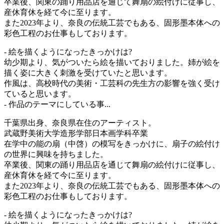
卒業後、関東の踊り用品店を通じて舞扇の絵付けに従事し、
産休育休を経て今に至ります。
また2023年より、奈良の伝統工芸でもある、固形墨本体への
彩色工程のお仕事もしております。
- 絵を描くようになったきっかけは?
幼少期より、気がついたら絵を描いておりました。姉が絵を
描く姿に大きく刺激を受けていたと思います。
作風は、高校時代の美術・工芸科の先生方の影響を強く受け
ていると思います。
- 作品のテーマにしている事...
千葉県出身、奈良県在住のアーティスト。
武蔵野美術大学造形学部日本画学科卒業
在学中の能の扇（中啓）の模写をきっかけに、扇子の絵付け
の世界に興味を持ちました。
卒業後、関東の踊り用品店を通じて舞扇の絵付けに従事し、
産休育休を経て今に至ります。
また2023年より、奈良の伝統工芸でもある、固形墨本体への
彩色工程のお仕事もしております。
- 絵を描くようになったきっかけは?