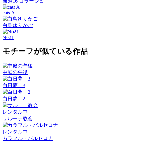
無題16 コラージュ
cats A
白鳥ゆりかご
No21
モチーフが似ている作品
中庭の午後
白日夢 3
白日夢 2
レンタル中
サルーテ教会
レンタル中
カラフル・バルセロナ