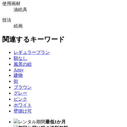
使用画材
油絵具
技法
絵画
関連するキーワード
レギュラープラン
額なし
風景の絵
Artsy
建物
街
ブラウン
グレー
ピンク
ホワイト
壁掛け可
レンタル期間
最低1か月