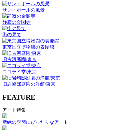
サン・ポールの風景
静寂の金閣寺
街の果て
東京国立博物館の表慶館
旧古河庭園/東京
ニコライ堂/東京
旧岩崎邸庭園の洋館/東京
FEATURE
アート特集
新緑の季節にぴったりなアート