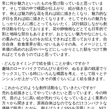
常に何か魅力といったものを受け取っていると思っていま
す。そして頭の中で構図が仕上がり、絵が描きたくなりま
す。例えば魅力的な花を見れば絵に描きたくなり、魅力的な
夕日を見れば絵に描きたくなります。そしてそれらの魅力を
しっかりと人に感じとってもらいたく、試行錯誤しながら創
作活動を行なっております。花や静物画などとても日常的で
割と地味な部分もありますが、おとなしい魅力やなにかしら
の重みのようなものをお伝えできればと思っております。自
分自身、飲食業界が長いせいもありその為、イメージとして
単価の高めのお店やバーなどにしっかりとした額をつけて飾
ればとても合うのではと思っています。
- どんなタイミングで絵を描くことが多いですか？
趣味のロードバイクでのんびり走行や、ぬるま湯の銭湯でリ
ラックスしている時にいろんな構図を考え、そして段々とテ
ンションが上がっていきその後ぐらいによく絵を描きます。
- これからどのような創作活動をしていきたいですか?
売れる絵描きとしてやっていきたいと思っています。今の時
代、昔のように高い絵が売れづらくなっているとよく業界の
方々から聞きます。原画自体はなのでなるだけコンパクトな
価格で販売しながら、例えばうまくSNSを活用したり、NFT