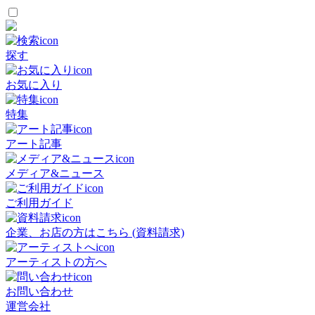
探す
お気に入り
特集
アート記事
メディア&ニュース
ご利用ガイド
企業、お店の方はこちら (資料請求)
アーティストの方へ
お問い合わせ
運営会社