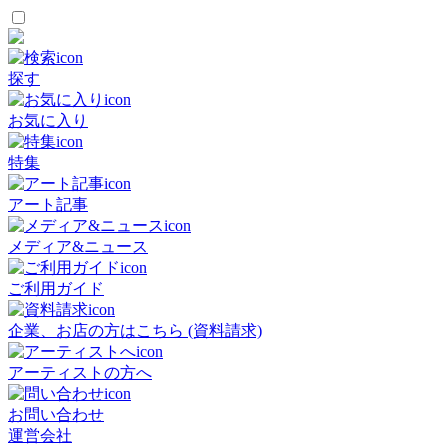
探す
お気に入り
特集
アート記事
メディア&ニュース
ご利用ガイド
企業、お店の方はこちら (資料請求)
アーティストの方へ
お問い合わせ
運営会社