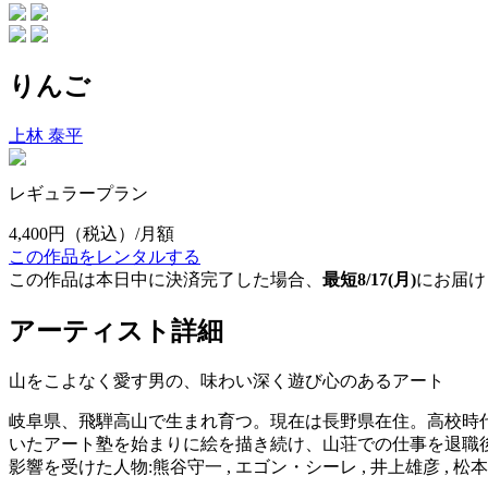
りんご
上林 泰平
レギュラープラン
4,400円
（税込）/月額
この作品をレンタルする
この作品は本日中に決済完了した場合、
最短8/17(月)
にお届け
アーティスト詳細
山をこよなく愛す男の、味わい深く遊び心のあるアート
岐阜県、飛騨高山で生まれ育つ。現在は長野県在住。高校時
いたアート塾を始まりに絵を描き続け、山荘での仕事を退職後に
影響を受けた人物:熊谷守一 , エゴン・シーレ , 井上雄彦 , 松