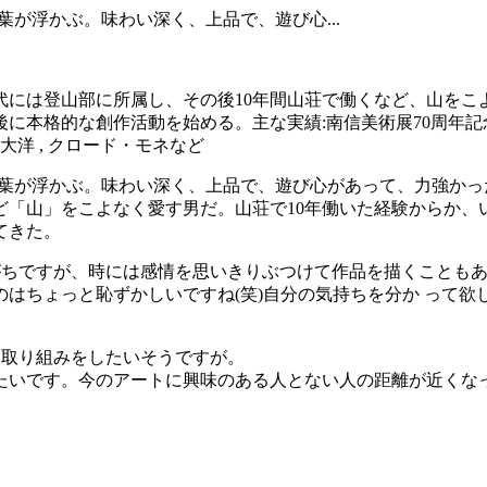
が浮かぶ。味わい深く、上品で、遊び心...
代には登山部に所属し、その後10年間山荘で働くなど、山をこ
本格的な創作活動を始める。主な実績:南信美術展70周年記念
本大洋 , クロード・モネなど
言葉が浮かぶ。味わい深く、上品で、遊び心があって、力強か
ど「山」をこよなく愛す男だ。山荘で10年働いた経験からか、
てきた。
がちですが、時には感情を思いきりぶつけて作品を描くことも
はちょっと恥ずかしいですね(笑)自分の気持ちを分か って欲
い取り組みをしたいそうですが。
たいです。今のアートに興味のある人とない人の距離が近くな