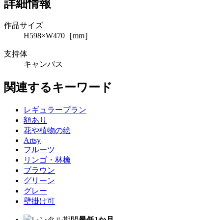
詳細情報
作品サイズ
H598×W470［mm］
支持体
キャンバス
関連するキーワード
レギュラープラン
額あり
花や植物の絵
Artsy
フルーツ
リンゴ・林檎
ブラウン
グリーン
グレー
壁掛け可
レンタル期間
最低1か月