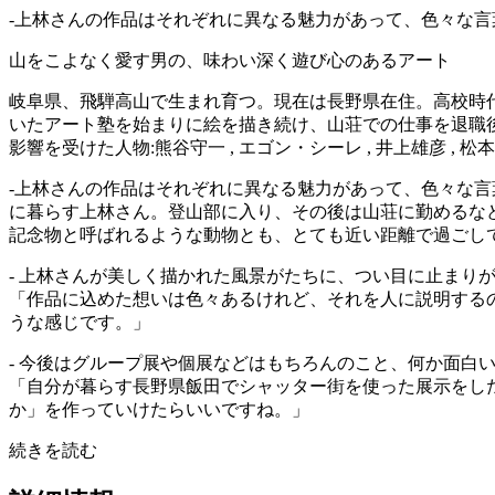
-上林さんの作品はそれぞれに異なる魅力があって、色々な言葉
山をこよなく愛す男の、味わい深く遊び心のあるアート
岐阜県、飛騨高山で生まれ育つ。現在は長野県在住。高校時
いたアート塾を始まりに絵を描き続け、山荘での仕事を退職後に
影響を受けた人物:熊谷守一 , エゴン・シーレ , 井上雄彦 , 松
-上林さんの作品はそれぞれに異なる魅力があって、色々な
に暮らす上林さん。登山部に入り、その後は山荘に勤めるな
記念物と呼ばれるような動物とも、とても近い距離で過ごし
- 上林さんが美しく描かれた風景がたちに、つい目に止まり
「作品に込めた想いは色々あるけれど、それを人に説明するの
うな感じです。」
- 今後はグループ展や個展などはもちろんのこと、何か面白
「自分が暮らす長野県飯田でシャッター街を使った展示をし
か」を作っていけたらいいですね。」
続きを読む