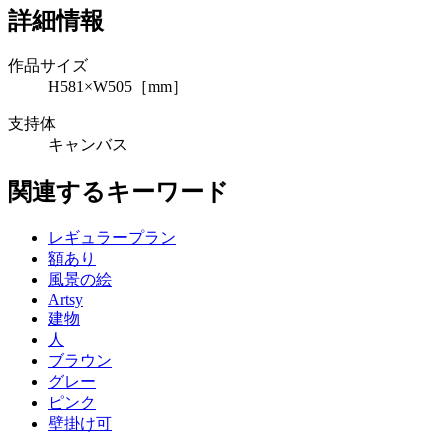
詳細情報
作品サイズ
H581×W505［mm］
支持体
キャンバス
関連するキーワード
レギュラープラン
額あり
風景の絵
Artsy
建物
人
ブラウン
グレー
ピンク
壁掛け可