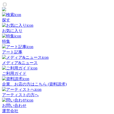
探す
お気に入り
特集
アート記事
メディア&ニュース
ご利用ガイド
企業、お店の方はこちら (資料請求)
アーティストの方へ
お問い合わせ
運営会社