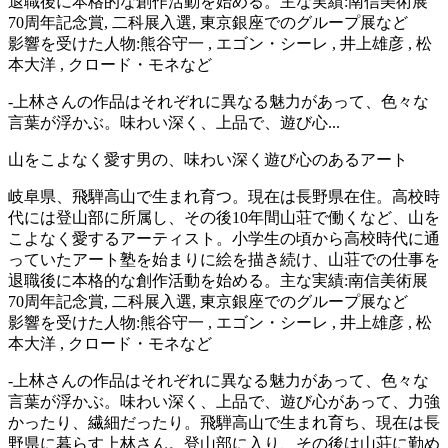
退職後に本格的な創作活動を始める。主な実績:南信美術展
70周年記念賞, 二科展入選, 東京銀座でのグループ展など
影響を受けた人物:熊谷守一 , エゴン・シーレ , 井上雄彦 , 松
本大洋 , クロード・モネなど
-上林さんの作品はそれぞれに異なる魅力があって、色々な
言葉が浮かぶ。味わい深く、上品で、遊び心...
山をこよなく愛す男の、味わい深く遊び心のあるアート
岐阜県、飛騨高山で生まれ育つ。現在は長野県在住。高校時
代には登山部に所属し、その後10年間山荘で働くなど、山を
こよなく愛するアーティスト。小学生の頃から高校時代に通
っていたアート塾を始まりに絵を描き続け、山荘での仕事を
退職後に本格的な創作活動を始める。主な実績:南信美術展
70周年記念賞, 二科展入選, 東京銀座でのグループ展など
影響を受けた人物:熊谷守一 , エゴン・シーレ , 井上雄彦 , 松
本大洋 , クロード・モネなど
-上林さんの作品はそれぞれに異なる魅力があって、色々な
言葉が浮かぶ。味わい深く、上品で、遊び心があって、力強
かったり、繊細だったり。飛騨高山で生まれ育ち、現在は長
野県に暮らす上林さん。登山部に入り、その後は山荘に勤め