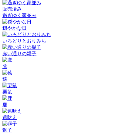
販売済み
過ぎゆく家並み
穏やかな日
いろどりとおりみち
赤い通りの親子
鷹
猿
栗鼠
鹿
遠吠え
獅子