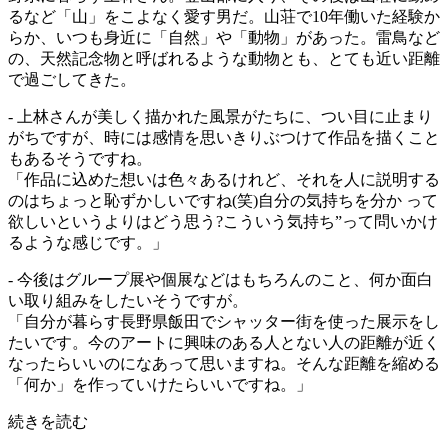
るなど「山」をこよなく愛す男だ。山荘で10年働いた経験か
らか、いつも身近に「自然」や「動物」があった。雷鳥など
の、天然記念物と呼ばれるような動物とも、とても近い距離
で過ごしてきた。
- 上林さんが美しく描かれた風景がたちに、つい目に止まり
がちですが、時には感情を思いきりぶつけて作品を描くこと
もあるそうですね。
「作品に込めた想いは色々あるけれど、それを人に説明する
のはちょっと恥ずかしいですね(笑)自分の気持ちを分か って
欲しいというよりはどう思う?こういう気持ち”って問いかけ
るような感じです。」
- 今後はグループ展や個展などはもちろんのこと、何か面白
い取り組みをしたいそうですが。
「自分が暮らす長野県飯田でシャッター街を使った展示をし
たいです。今のアートに興味のある人とない人の距離が近く
なったらいいのになあって思いますね。そんな距離を縮める
「何か」を作っていけたらいいですね。」
続きを読む