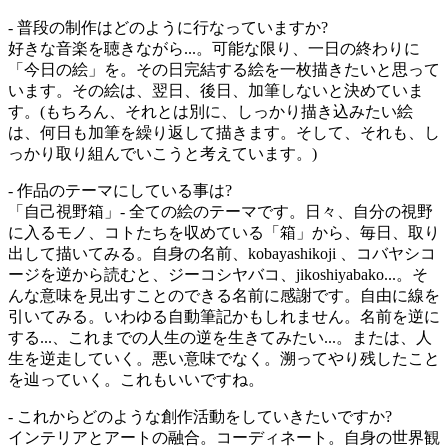
- 普段の制作はどのように行なっていますか?
好きな音楽を聴きながら...。可能な限り、一日の終わりに
「今日の絵」を。その日完結する絵を一枚描きたいと思って
います。その絵は、翌日、後日、加筆しないと決めていま
す。(もちろん、それとは別に、しっかり描き込みたい絵
は、何日も加筆を繰り返して描きます。そして、それも、し
っかり取り組んでいこうと考えています。)
- 作品のテーマにしている事は?
「自己視野箱」- 全ての絵のテーマです。日々、自分の視野
に入るモノ、コトたちを収めている「箱」から、毎日、取り
出して描いてみる。自身の名前、kobayashikoji 、コバヤシコ
ージを逆から読むと、ジーコシヤバコ、jikoshiyabako...。そ
んな意味を見出すことのできる名前に感謝です。自由に線を
引いてみる。いわゆる自動筆記かもしれません。名前を逆に
する...、これまでの人生の逆を生きてみたい...。または、人
生を逆走していく。悪い意味でなく。溯ってやり残したこと
を辿っていく。これもいいですね。
- これからどのような創作活動をしていきたいですか?
インテリアとアートの融合。コーディネート。自身の世界観