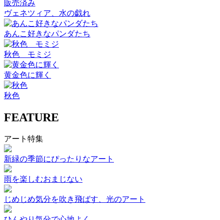
販売済み
ヴェネツィア、水の戯れ
あんこ好きなパンダたち
秋色 モミジ
黄金色に輝く
秋色
FEATURE
アート特集
新緑の季節にぴったりなアート
雨を楽しむおまじない
じめじめ気分を吹き飛ばす、光のアート
ひんやり気分で心地よく