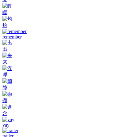
瞠
灼
remember
出
来
浮
隙
顕
含
yay
trailer