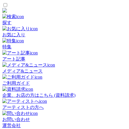
探す
お気に入り
特集
アート記事
メディア&ニュース
ご利用ガイド
企業、お店の方はこちら (資料請求)
アーティストの方へ
お問い合わせ
運営会社