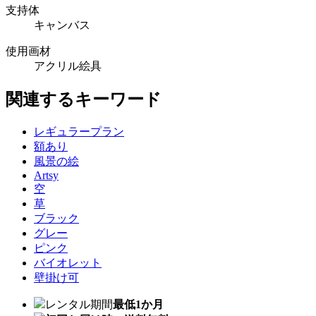
支持体
キャンバス
使用画材
アクリル絵具
関連するキーワード
レギュラープラン
額あり
風景の絵
Artsy
空
草
ブラック
グレー
ピンク
バイオレット
壁掛け可
レンタル期間
最低1か月