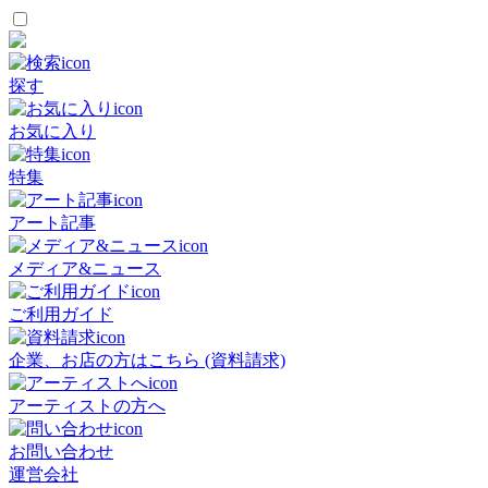
探す
お気に入り
特集
アート記事
メディア&ニュース
ご利用ガイド
企業、お店の方はこちら (資料請求)
アーティストの方へ
お問い合わせ
運営会社