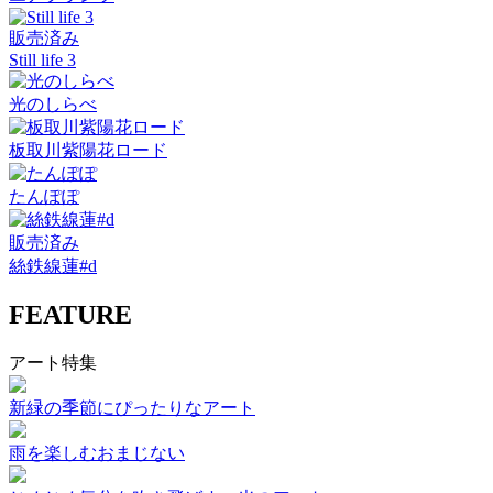
販売済み
Still life 3
光のしらべ
板取川紫陽花ロード
たんぽぽ
販売済み
絲鉄線蓮#d
FEATURE
アート特集
新緑の季節にぴったりなアート
雨を楽しむおまじない