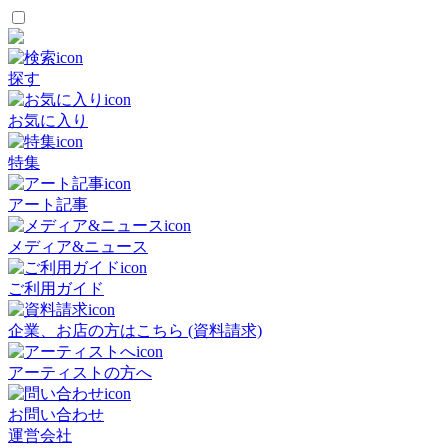
探す
お気に入り
特集
アート記事
メディア&ニュース
ご利用ガイド
企業、お店の方はこちら (資料請求)
アーティストの方へ
お問い合わせ
運営会社