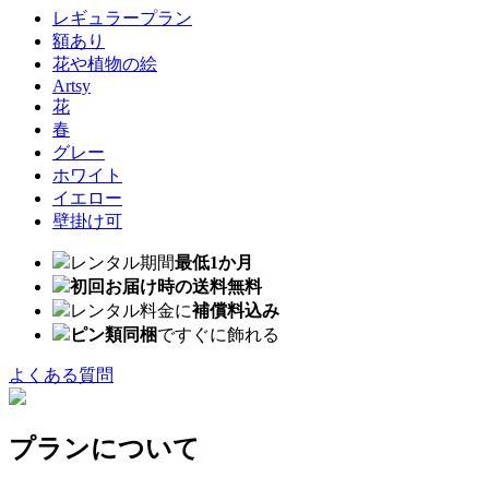
レギュラープラン
額あり
花や植物の絵
Artsy
花
春
グレー
ホワイト
イエロー
壁掛け可
レンタル期間
最低1か月
初回お届け時の送料無料
レンタル料金に
補償料込み
ピン類同梱
ですぐに飾れる
よくある質問
プランについて