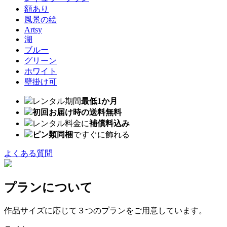
額あり
風景の絵
Artsy
湖
ブルー
グリーン
ホワイト
壁掛け可
レンタル期間
最低1か月
初回お届け時の送料無料
レンタル料金に
補償料込み
ピン類同梱
ですぐに飾れる
よくある質問
プランについて
作品サイズに応じて３つのプランをご用意しています。