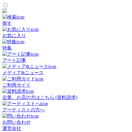
探す
お気に入り
特集
アート記事
メディア&ニュース
ご利用ガイド
企業、お店の方はこちら (資料請求)
アーティストの方へ
お問い合わせ
運営会社