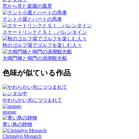
窓から見た庭園の風景
テント小屋とハートの馬車
スケートリンクとＳｔ．バレンタイン
秋のゴルフ場でゴルフを楽しむ人々
大鳴門橋と鳴門の渦潮観光船
色味が似ている作品
レンタル中
やわらかい光につつまれて
strange
青い鳥の静物
Christalyn Monarch