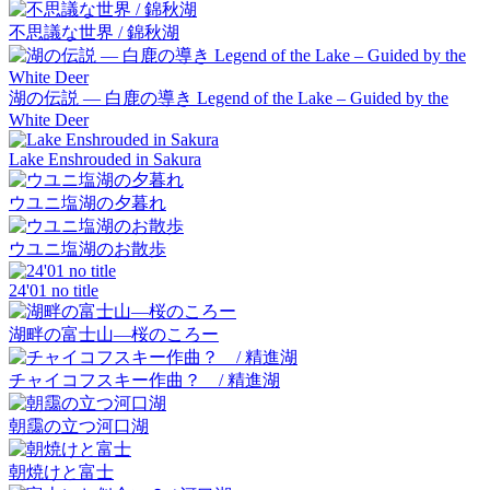
不思議な世界 / 錦秋湖
湖の伝説 ― 白鹿の導き Legend of the Lake – Guided by the
White Deer
Lake Enshrouded in Sakura
ウユニ塩湖の夕暮れ
ウユニ塩湖のお散歩
24'01 no title
湖畔の富士山―桜のころー
チャイコフスキー作曲？ / 精進湖
朝靄の立つ河口湖
朝焼けと富士